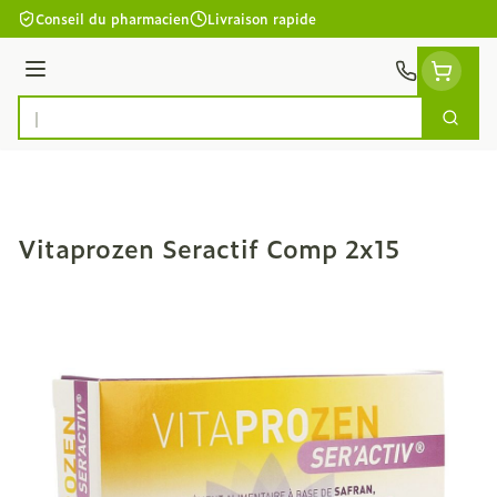
Aller au contenu
Conseil du pharmacien
Livraison rapide
Menu
Cherc
Rechercher
Vitaprozen Seractif Comp 2x15