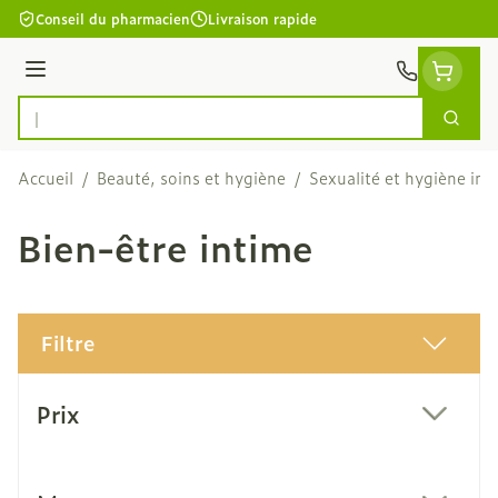
Aller au contenu
Conseil du pharmacien
Livraison rapide
Menu
Cherc
Rechercher
Accueil
/
Beauté, soins et hygiène
/
Sexualité et hygiène int
Bien-être intime
Filtre
Passer à la liste des produits
Prix
filter