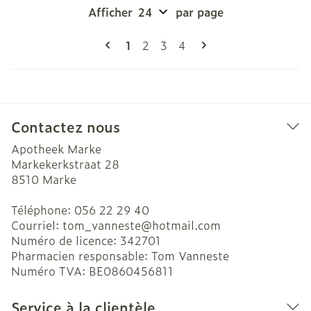
Afficher
par page
Pages
Vous lisez actuellement la page
Page
Page
Page
1
2
3
4
Contactez nous
Apotheek Marke
Markekerkstraat 28
8510
Marke
Téléphone:
056 22 29 40
Courriel:
tom_vanneste@
hotmail.com
Numéro de licence:
342701
Pharmacien responsable:
Tom Vanneste
Numéro TVA:
BE0860456811
Service à la clientèle