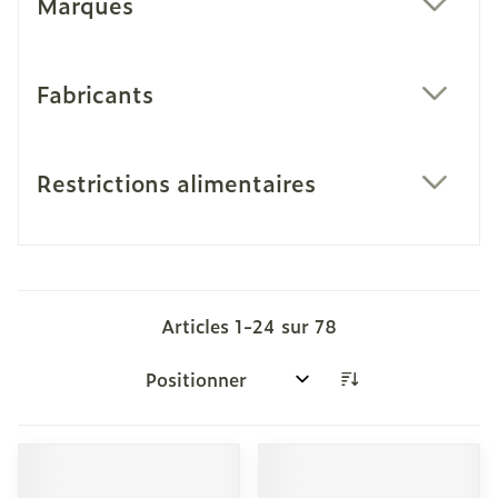
Marques
filter
Fabricants
filter
Restrictions alimentaires
filter
Articles
1
-
24
sur
78
Trier par: