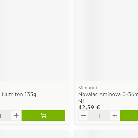
Menarini
n Nutriton 135g
Novalac Aminova 0-36m
Nf
€
42,59 €
é
Quantité