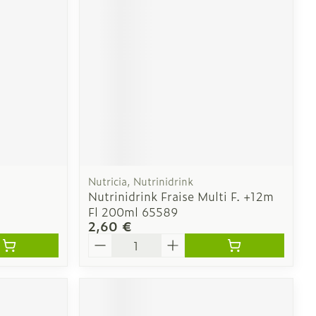
e
Eau micellaire
Yeux
us
Afficher plus
nti-insectes
Senteur
Nutricia, Nutrinidrink
Nutrinidrink Fraise Multi F. +12m
Fl 200ml 65589
2,60 €
Quantité