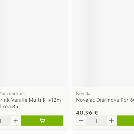
 Nutrinidrink
Novalac
rink Vanille Multi F. +12m
Novalac Diarinova Pdr 
l 65585
40,96 €
é
Quantité