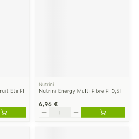
CBD
Nutrini
uit Ete Fl
Nutrini Energy Multi Fibre Fl 0,5l
6,96 €
Quantité