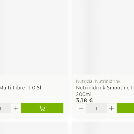
Autobronzants
Rasage
Nutricia, Nutrinidrink
Multi Fibre Fl 0,5l
Nutrinidrink Smoothie Fr
200ml
3,18 €
é
Quantité