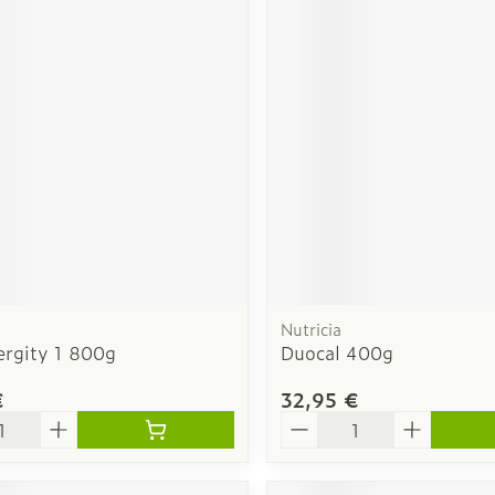
Nutricia
ergity 1 800g
Duocal 400g
€
32,95 €
é
Quantité