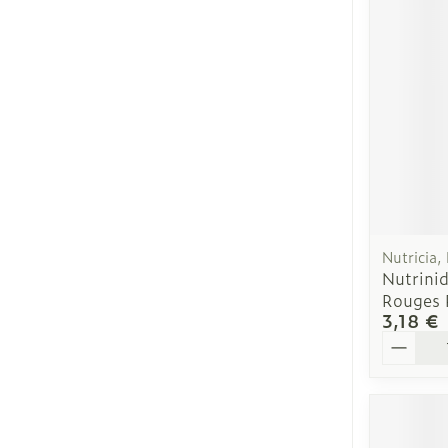
Cheveux
Piluliers et ac
Soins du visa
Taches de pig
Peau sensible
Nutricia,
irritée
Nutrinid
Rouges 
Peau mixte
3,18 €
Peau terne
Quantit
Afficher plus