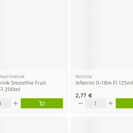
Soin intim
Ombres à paupières
Massage
Afficher plus
cessoires
Masques chirurgique
Afficher pl
ge
Compléments
Répulsifs a
nutritionnels
mentation
 - peau
 Nutrinidrink
Nutricia
rink Smoothie Fruit
Infatrini 0-18m Fl 125ml
Fl 200ml
2,77 €
é
Quantité