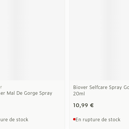
Autobronzants
Rasage
r
Biover Selfcare Spray G
er Mal De Gorge Spray
20ml
€
10,99 €
ure de stock
En rupture de stock