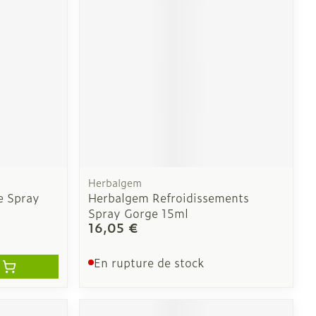
e
Eau micellaire
Yeux
us
Afficher plus
nti-insectes
Senteur
Herbalgem
e Spray
Herbalgem Refroidissements
Spray Gorge 15ml
16,05 €
En rupture de stock