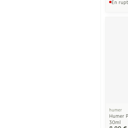
En rupt
humer
Humer P
30ml
8,90 €