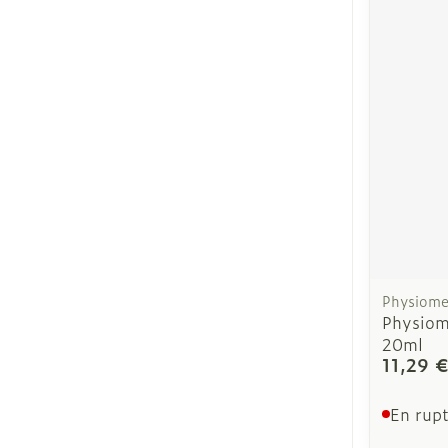
Ronflement
Physiome
Physiom
20ml
11,29 
En rupt