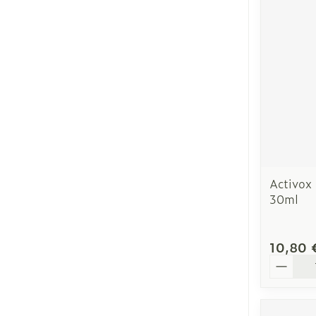
Cheveux
Piluliers et ac
Soins du visa
Taches de pig
Peau sensible
Activox
irritée
30ml
Peau mixte
Peau terne
10,80 
Afficher plus
Quantit