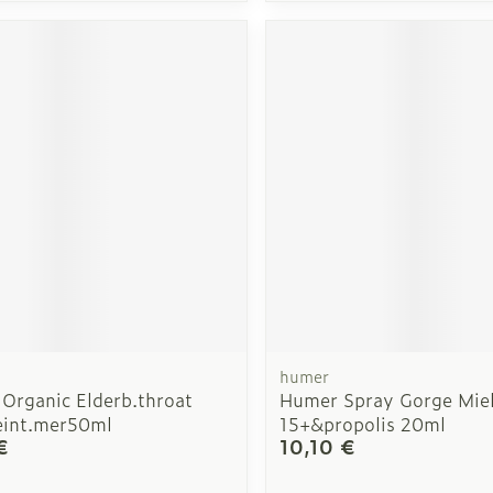
humer
 Organic Elderb.throat
Humer Spray Gorge Mie
eint.mer50ml
15+&propolis 20ml
€
10,10 €