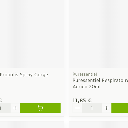
Soin intim
Ombres à paupières
Massage
Afficher plus
cessoires
Masques chirurgique
Afficher pl
ge
Compléments
Répulsifs a
nutritionnels
mentation
 - peau
 Propolis Spray Gorge
Puressentiel
Puressentiel Respiratoir
Aerien 20ml
€
11,85 €
é
Quantité