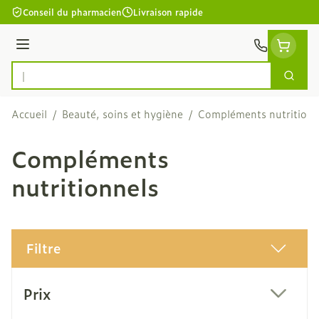
Aller au contenu
Conseil du pharmacien
Livraison rapide
Menu
Cherc
Rechercher
Accueil
/
Beauté, soins et hygiène
/
Compléments nutritionn
Compléments
nutritionnels
Filtre
Passer à la liste des produits
Prix
filter