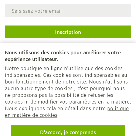
Adresse mail
Inscription
En cliquant sur s'abonner, vous vous abonnez à notre
newsletter et acceptez notre
politique de confidentialité
.
Nous utilisons des cookies pour améliorer votre
expérience utilisateur.
Notre boutique en ligne n'utilise que des cookies
indispensables. Ces cookies sont indispensables au
bon fonctionnement de notre site. Nous n'utilisons
aucun autre type de cookies ; c'est pourquoi nous
ne proposons pas la possibilité de refuser les
cookies ni de modifier vos paramètres en la matière.
Nous expliquons cela en détail dans notre
politique
Liens légaux
en matière de cookies
D'accord, je comprends