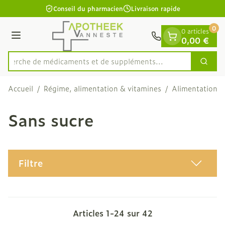
Diapositive 1 de 1
Aller au contenu
Conseil du pharmacien
Livraison rapide
0
0 articles
Menu
0,00 €
Recherche de médicaments et de su
Cherc
Rechercher
Accueil
/
Régime, alimentation & vitamines
/
Alimentation
/
Sans sucre
Filtre
Articles
1
-
24
sur
42