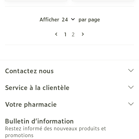
Afficher
par page
Pages
Vous lisez actuellement la pag
Page
1
2
Contactez nous
Service à la clientèle
Votre pharmacie
Bulletin d’information
Restez informé des nouveaux produits et
promotions