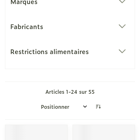
Marques
filter
Fabricants
filter
Restrictions alimentaires
filter
Articles
1
-
24
sur
55
Trier par: