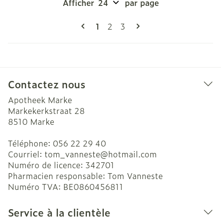
Afficher
par page
Pages
Vous lisez actuellement la page
Page
Page
1
2
3
Contactez nous
Apotheek Marke
Markekerkstraat 28
8510
Marke
Téléphone:
056 22 29 40
Courriel:
tom_vanneste@
hotmail.com
Numéro de licence:
342701
Pharmacien responsable:
Tom Vanneste
Numéro TVA:
BE0860456811
Service à la clientèle