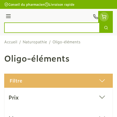
Aller au contenu
Conseil du pharmacien
Livraison rapide
Menu
Cherc
Rechercher
Accueil
/
Naturopathie
/
Oligo-éléments
Oligo-éléments
Filtre
Passer à la liste des produits
Prix
filter