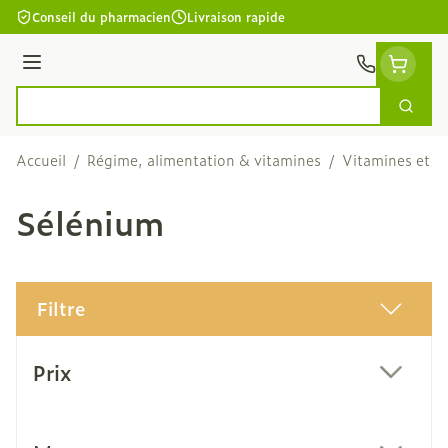
Aller au contenu
Conseil du pharmacien
Livraison rapide
Menu
Cherc
Rechercher
Accueil
/
Régime, alimentation & vitamines
/
Vitamines et c
Sélénium
Filtre
Passer à la liste des produits
Prix
filter