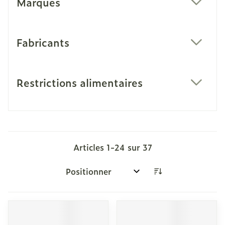
Marques
filter
Fabricants
filter
Restrictions alimentaires
filter
Articles
1
-
24
sur
37
Trier par: