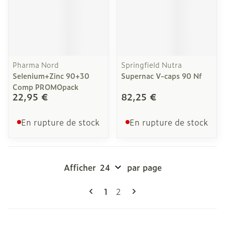
Pharma Nord
Springfield Nutra
Selenium+Zinc 90+30
Supernac V-caps 90 Nf
Comp PROMOpack
22,95 €
82,25 €
En rupture de stock
En rupture de stock
Afficher
par page
Pages
Vous lisez actuellement la pag
Page
1
2