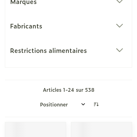
Marques
filter
Fabricants
filter
Restrictions alimentaires
filter
Articles
1
-
24
sur
538
Trier par: