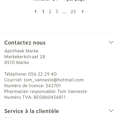
Pages
Vous lisez actuellement la page
Page
Page
Page
1
2
3
...
23
Contactez nous
Apotheek Marke
Markekerkstraat 28
8510
Marke
Téléphone:
056 22 29 40
Courriel:
tom_vanneste@
hotmail.com
Numéro de licence:
342701
Pharmacien responsable:
Tom Vanneste
Numéro TVA:
BE0860456811
Service à la clientèle