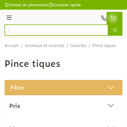
Aller au contenu
Conseil du pharmacien
Livraison rapide
Menu
Cherc
Rechercher
Accueil
/
Animaux et insectes
/
Insectes
/
Pince tiques
Pince tiques
Filtre
Passer à la liste des produits
Prix
filter