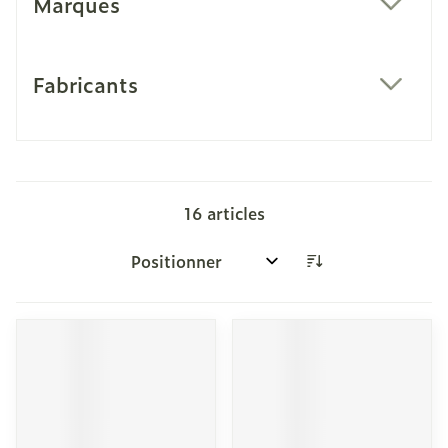
Marques
filter
Fabricants
filter
16
articles
Trier par: