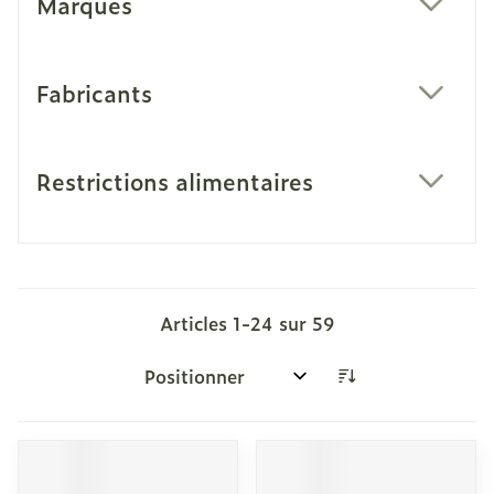
Marques
filter
Fabricants
filter
Restrictions alimentaires
filter
Articles
1
-
24
sur
59
Trier par: