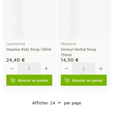
Ixxpharma
Melisana
Imunixx Kidz Sirop 120ml
Siroxyl Herbal Sirop
150ml
24,40 €
14,50 €
Quantité
Quantité
Ajouter au panier
Ajouter au panier
Afficher
par page
Pages