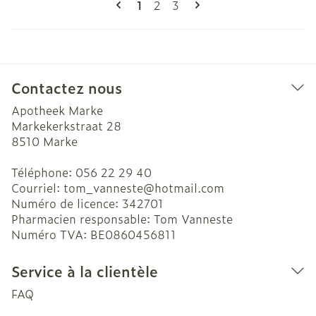
Vous lisez actuellement la page
Page
Page
1
2
3
Contactez nous
Apotheek Marke
Markekerkstraat 28
8510
Marke
Téléphone:
056 22 29 40
Courriel:
tom_vanneste@
hotmail.com
Numéro de licence:
342701
Pharmacien responsable:
Tom Vanneste
Numéro TVA:
BE0860456811
Service à la clientèle
FAQ