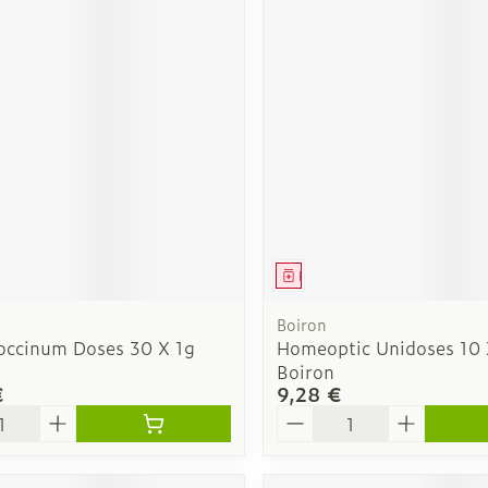
ment
Médicament
Boiron
coccinum Doses 30 X 1g
Homeoptic Unidoses 10 
Boiron
€
9,28 €
é
Quantité