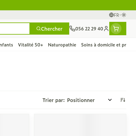
FR
Passe
Langues
Chercher
056 22 29 40
Menu client
nfants
Vitalité 50+
Naturopathie
Soins à domicile et premie
et
e
ntielles
ts
fièvre
Mains
Nutrithérapie et bien-
Vue
Gemmothérapie
Incontinence
Chevaux
Minéraux, vitamines et
ts
être
toniques
es
s
orge
fants
Soins des mains
Alèses
Yeux
Minéraux
articulations
Bas de contention
 fièvre
e maternité
Hygiène des mains
Culottes d'incontinence
Trier par:
A
Nez
Vitamines
ygiene
Manucure & pédicure
Protections
nts - détox
Gorge
et
Slips absorbants
nés
Os, muscles et
ts
anatomiques
articulations
ls
rapie
Phytothérapie