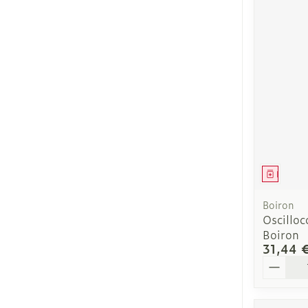
Médica
Boiron
Oscillo
Boiron
31,44 
Quantit