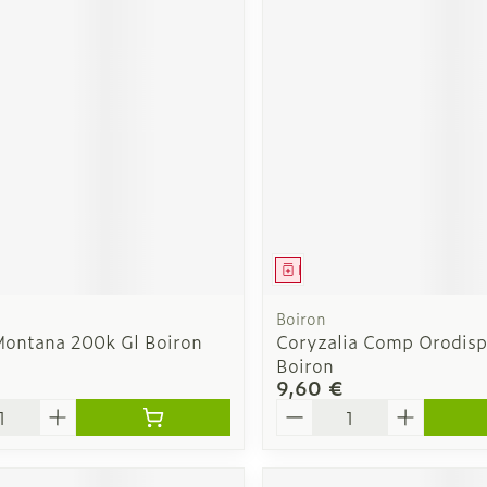
Autobronzants
Rasage
ment
Médicament
Boiron
Montana 200k Gl Boiron
Coryzalia Comp Orodis
Boiron
9,60 €
é
Quantité