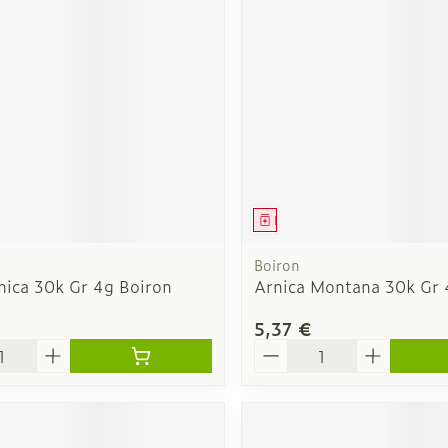
érosol
 spray
aiguilles
es
Ongles
Protection 
accessoire
Autres produits diabète
losités et
Vernis à ongles
Après-solei
Aiguilles pour seringues
ratoire
Système hormonal
Gynécolog
Mycose des ongles
Lèvres
à insuline
Rongement des ongles
Banc solair
Afficher plus
Renforcement des ongles
Préparation
iculations
Système nerveux
Insomnie, 
stress
Afficher plus
Afficher pl
ment
Médicament
eringues
Sondes, baxters et
Bandages 
cathéters
orthopédie
Immunité
Allergie
Boiron
orthopédi
ica 30k Gr 4g Boiron
Arnica Montana 30k Gr 
Sondes
table
Ventre
t pour les
Maquillage
Sexualité 
Accessoires pour sondes
5,37 €
intime
Bras
é
Quantité
Pinceaux et ustensiles de
Baxters
Acné
Oreille
o
s
Préservatif
maquillage
Coude
Catheters
contracept
Eye-liners
Cheville et
s
Minceur
Homeopath
Bien-être 
ge
Mascaras
Afficher pl