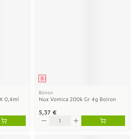
Médicament
Boiron
X 0,4ml
Nux Vomica 200k Gr 4g Boiron
5,37 €
Quantité