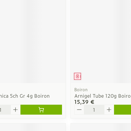
ment
Médicament
Boiron
ica 5ch Gr 4g Boiron
Arnigel Tube 120g Boir
15,39 €
é
Quantité