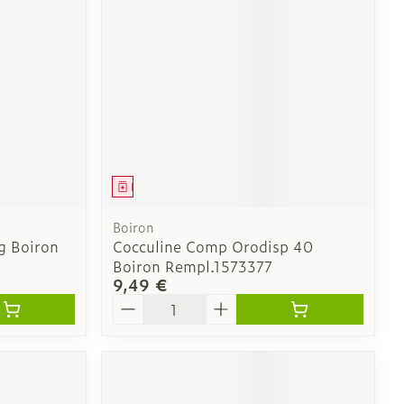
Afficher plus
 oiseaux
Soins des plaies
us
Afficher plus
us
oins
Tests de diagnostic
stress
Puces et tiques
Gorge et bouche
Alcootest
Comprimés à sucer
Oreilles
thérapie -
Tensiomètre
Bouche, gueule ou bec
outtes
Spray - solution
d
laire
Bouchons d'oreilles
Test de cholestérol
Médicament
ansements
Nettoyage des oreilles
Cardiofréquencemètre
s médicaux
Boiron
l
Gouttes auriculaires
Afficher plus
 Boiron
Cocculine Comp Orodisp 40
us
Boiron Rempl.1573377
9,49 €
Quantité
Matériel paramédical
 coagulant du
Hémorroïdes
mie
Respiration et oxygène
mie
Salle de bains