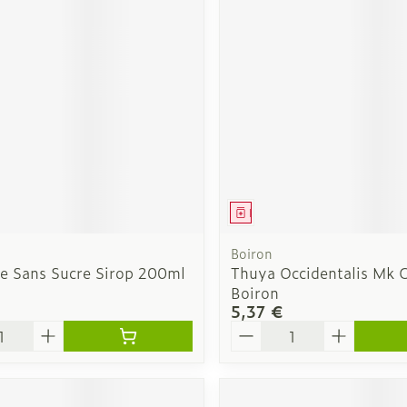
Soin intim
Ombres à paupières
Massage
Afficher plus
cessoires
Masques chirurgique
Afficher pl
ge
Compléments
Répulsifs a
nutritionnels
mentation
ment
Médicament
 - peau
Boiron
ne Sans Sucre Sirop 200ml
Thuya Occidentalis Mk 
Boiron
€
5,37 €
é
Quantité