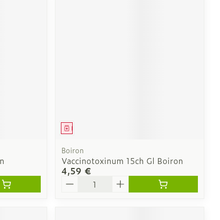
Médicament
Boiron
on
Vaccinotoxinum 15ch Gl Boiron
4,59 €
Quantité