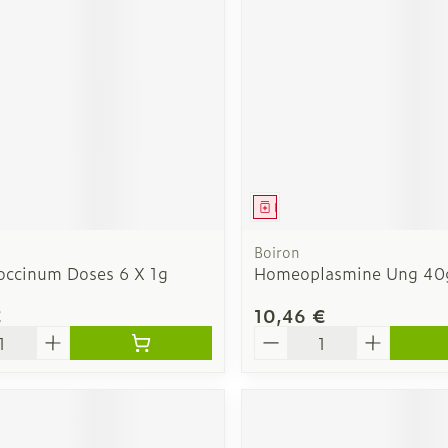
Afficher plus
Chat
Pigeons et
Afficher pl
Afficher pl
la catégorie Vitalité 50+
veux
les
Homéopathie
 la catégorie Naturopathie
ile
Soins des plaies
Premiers s
ots
Muscles et articulations
Humeur et 
Yeux
Nez
Feutre
Podologie
la catégorie Soins à domicile et premiers soins
Anti-infectieux
Tablettes
Nez
Yeux
Gants
Cold - Hot 
Oreilles
Yeux
Antiallergiques et anti-
Sprays - g
chaud/froi
Spray
Lavage ocu
le
Cicatrisants
inflammatoires
la catégorie Animaux et insectes
ment
Médicament
èvre -
Boîtes à p
ts
Collyre
Brûlures
ou
Accessoires
Décongestionnnants
Dispositif
Boiron
Crème - ge
Afficher plus
 la catégorie Médicaments
ux
Glaucome
coccinum Doses 6 X 1g
Homeoplasmine Ung 40g
Afficher pl
Yeux secs
- fil
Afficher plus
€
10,46 €
é
Quantité
taires
ie et
Diabète
Stomie
es
Coeur et système
Diluant et
vasculaire
sang
Glucomètre
Poche sto
sol
Bandelettes de test et
Plaque sto