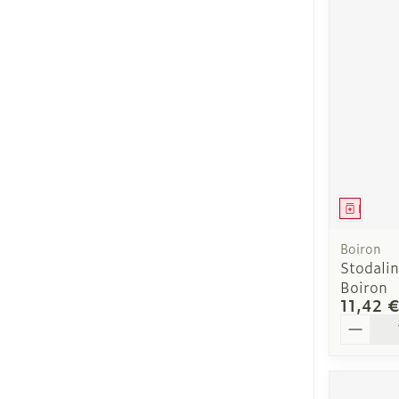
Cheveux
Piluliers et ac
Soins du visa
Taches de pig
Médica
Peau sensible
irritée
Boiron
Stodali
Peau mixte
Boiron
Peau terne
11,42 
Quantit
Afficher plus