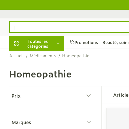
Aller au contenu
Rechercher
Toutes les
Promotions
Beauté, soin
catégories
Accueil
/
Médicaments
/
Homeopathie
Promotions
Homeopathie
Beauté, soins et
Soins du cuir 
Minceur
Grossesse
Mémoire
Aromathérapi
Lentilles et l
Insectes
Système gast
hygiène
des cheveux
intestinal
Afficher le sous-menu pour 
Substituts de
Lingerie de m
Diffuseur
Produits pour 
Soins des piq
Passer à la liste des produits
Peignes - dém
Antiacides
d'insectes
Régime, alimentation
Sexualité
Réducteur d'a
Allaitement
Huiles essenti
Lunettes
Articl
Prix
cheveux
& vitamines
Foie, vésicule 
Anti Insectes
filter
Afficher le sous-menu pour
Ventre plat
Soins du corp
Complexe - c
Irritation du 
pancréas
Pince tiques
- cheveux ab
Brûleurs de gr
Vitamines et
Jambes lourd
Grossesse et enfants
Nausées vomi
compléments
Afficher le sous-menu pour 
Produits coiff
Marques
Afficher plus
Laxatifs
nutritionnels
filter
Oligo-élémen
spray