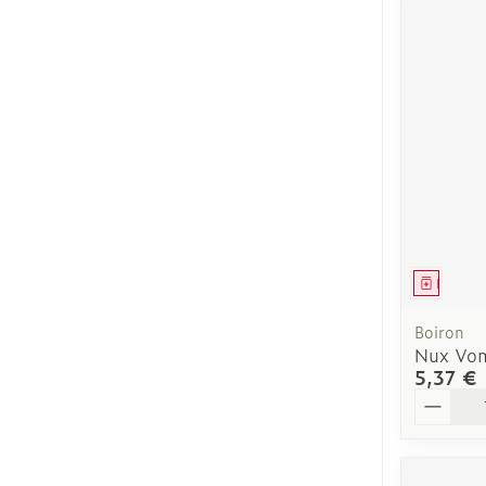
Médica
Boiron
Nux Vom
5,37 €
Quantit