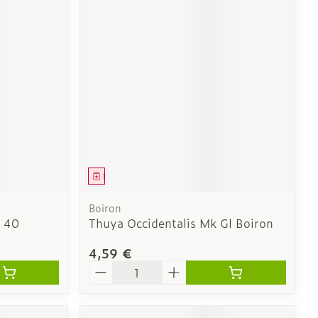
CBD
Médicament
Boiron
p 40
Thuya Occidentalis Mk Gl Boiron
4,59 €
Quantité