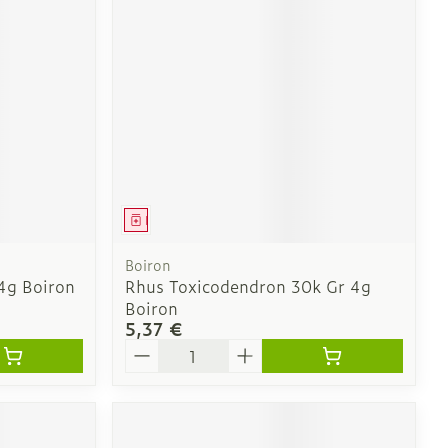
solaire
Hygiène
s
Lit
Escarres
l
Bain et douche
Afficher plus
ie
Voies urinaires
e
 au soleil
anxiété et
Arrêter de fumer
us
Médicament
et
Instruments
: bandages
Médicaments anti-
Boiron
ques
tumoraux
4g Boiron
Rhus Toxicodendron 30k Gr 4g
Boiron
et hygiène
Démaquillage et
5,37 €
nettoyage
Quantité
Anesthésie
s et
Lait, gel, huile et crème
ion
de nettoyage
 pieds
ie
Médications diverses
intime
Tonic - lotion
us