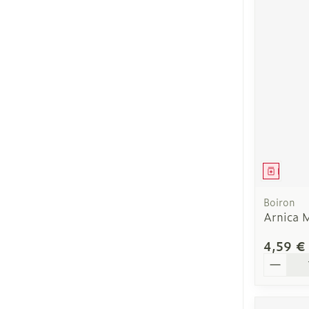
Ronflement
Médica
Boiron
Arnica 
4,59 €
Quantit