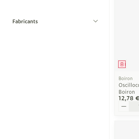
Vitalité 50+
Chiens
Afficher plus
Afficher plus
Afficher le sous-menu pour 
Soins des che
Naturopathie
Afficher plus
Huiles végéta
Fabricants
Afficher le sous-menu pour
Soins à domic
filter
Griffes et sab
Peau
Soins à domicile et
Piles
premiers soins
Afficher le sous-menu pour 
Désinfecter
Bouche
Accessoires
Digestion
Mycoses
Animaux et insectes
Bouche sèche
Matériel stéri
Afficher le sous-menu pour 
Médica
Boutons de fi
Brosses à den
Pelage, peau 
antiviraux
Médicaments
électriques
Boiron
plumage
Afficher le sous-menu pour
Anti-prurigne
Oscillo
Accessoires
Boiron
interdentaires 
12,78 
dentaire
Quantit
Prothèses den
Aérosolthérap
oxygène
Jambes lourd
Afficher plus
appareils aéro
Tablettes