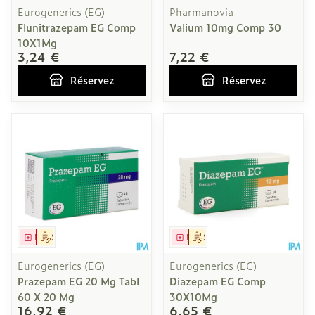
Eurogenerics (EG)
Pharmanovia
Flunitrazepam EG Comp
Valium 10mg Comp 30
10X1Mg
3,24 €
7,22 €
Réservez
Réservez
Médicament
Sur prescription
Médicament
Sur prescription
Eurogenerics (EG)
Eurogenerics (EG)
Prazepam EG 20 Mg Tabl
Diazepam EG Comp
60 X 20 Mg
30X10Mg
16,92 €
6,65 €