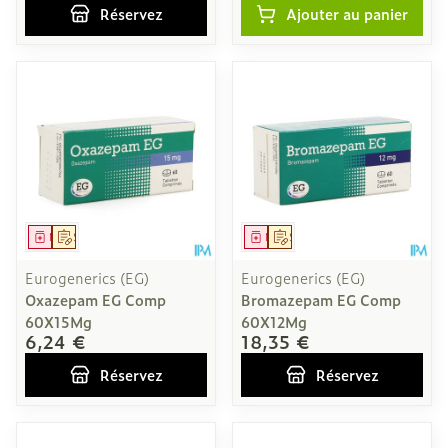
Réservez
Ajouter au panier
Médicament
Sur prescription
Médicament
Sur prescription
Eurogenerics (EG)
Eurogenerics (EG)
Oxazepam EG Comp
Bromazepam EG Comp
60X15Mg
60X12Mg
6,24 €
18,35 €
Réservez
Réservez