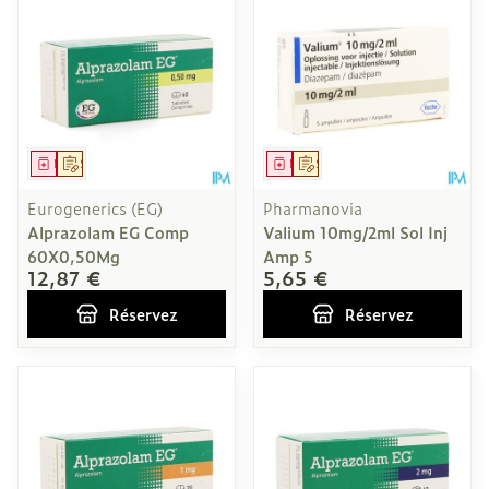
Médicament
Sur prescription
Médicament
Sur prescription
Eurogenerics (EG)
Pharmanovia
Alprazolam EG Comp
Valium 10mg/2ml Sol Inj
60X0,50Mg
Amp 5
12,87 €
5,65 €
Réservez
Réservez