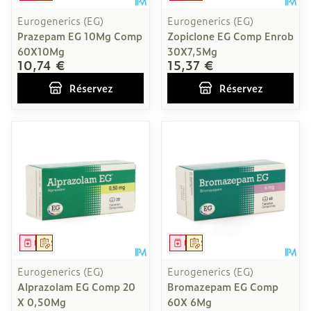
Eurogenerics (EG)
Eurogenerics (EG)
Prazepam EG 10Mg Comp
Zopiclone EG Comp Enrob
60X10Mg
30X7,5Mg
10,74 €
15,37 €
Réservez
Réservez
Médicament
Sur prescription
Médicament
Sur prescription
Eurogenerics (EG)
Eurogenerics (EG)
Alprazolam EG Comp 20
Bromazepam EG Comp
X 0,50Mg
60X 6Mg