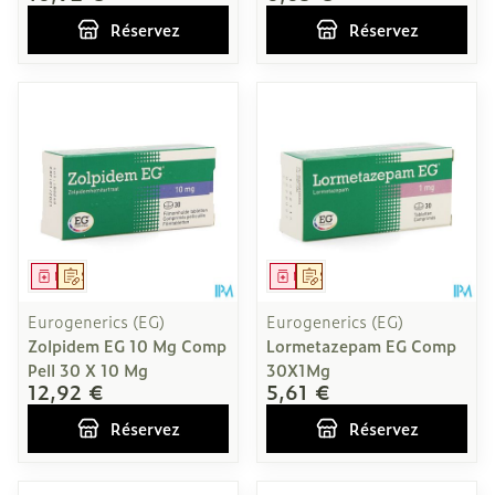
Réservez
Réservez
Médicament
Sur prescription
Médicament
Sur prescription
Eurogenerics (EG)
Eurogenerics (EG)
Zolpidem EG 10 Mg Comp
Lormetazepam EG Comp
Pell 30 X 10 Mg
30X1Mg
12,92 €
5,61 €
Réservez
Réservez