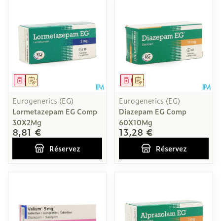
Médicament
Sur prescription
Médicament
Sur prescription
Eurogenerics (EG)
Eurogenerics (EG)
Lormetazepam EG Comp
Diazepam EG Comp
30X2Mg
60X10Mg
8,81 €
13,28 €
Réservez
Réservez