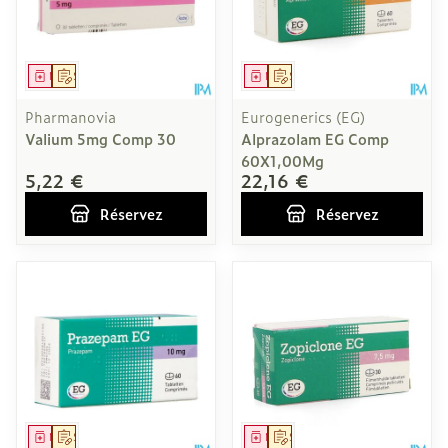
Médicament
Sur prescription
Médicament
Sur prescription
Pharmanovia
Eurogenerics (EG)
Valium 5mg Comp 30
Alprazolam EG Comp
60X1,00Mg
5,22 €
22,16 €
Réservez
Réservez
Médicament
Sur prescription
Médicament
Sur prescription