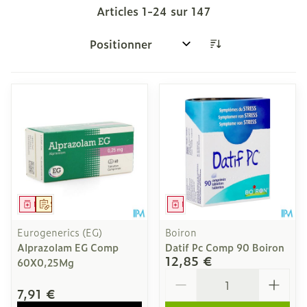
Articles
1
-
24
sur
147
Trier par:
Médicament
Sur prescription
Médicament
Eurogenerics (EG)
Boiron
Alprazolam EG Comp
Datif Pc Comp 90 Boiron
12,85 €
60X0,25Mg
Quantité
7,91 €