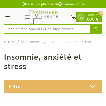
Diapositive 1 de 1
Aller au contenu
Conseil du pharmacien
Livraison rapide
0
0 articles
Menu
0,00 €
Recherche de médicaments et
Cherc
Rechercher
Accueil
/
Médicaments
/
Insomnie, anxiété et stress
Insomnie, anxiété et
stress
Filtre