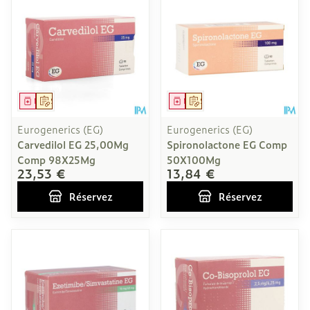
Médicament
Sur prescription
Médicament
Sur prescription
Eurogenerics (EG)
Eurogenerics (EG)
Carvedilol EG 25,00Mg
Spironolactone EG Comp
Comp 98X25Mg
50X100Mg
23,53 €
13,84 €
Réservez
Réservez