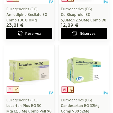
Eurogenerics (EG)
Eurogenerics (EG)
Amlodipine Besilate EG
Co Bisoprolol EG
Comp 100X10Mg
5,0Mg/12,50Mg Comp 98
23,81 €
12,89 €
Réservez
Réservez
Médicament
Sur prescription
Médicament
Sur prescription
Eurogenerics (EG)
Eurogenerics (EG)
Losartan Plus EG 50
Candesartan EG 32Mg
Mg/12,5 Mg Comp Pell 98
Comp 98X32Mg