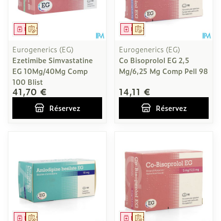
Médicament
Sur prescription
Médicament
Sur prescription
Eurogenerics (EG)
Eurogenerics (EG)
Ezetimibe Simvastatine
Co Bisoprolol EG 2,5
EG 10Mg/40Mg Comp
Mg/6,25 Mg Comp Pell 98
100 Blist
41,70 €
14,11 €
Réservez
Réservez
Médicament
Sur prescription
Médicament
Sur prescription