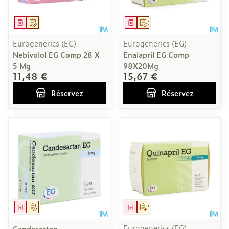
Médicament
Sur prescription
Médicament
Sur prescription
Eurogenerics (EG)
Eurogenerics (EG)
Nebivolol EG Comp 28 X
Enalapril EG Comp
5 Mg
98X20Mg
11,48 €
15,67 €
Réservez
Réservez
Médicament
Sur prescription
Médicament
Sur prescription
Eurogenerics (EG)
Candesartan