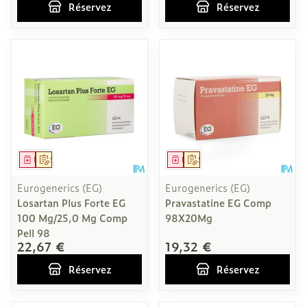
Réservez
Réservez
Médicament
Sur prescription
Médicament
Sur prescription
Eurogenerics (EG)
Eurogenerics (EG)
Losartan Plus Forte EG
Pravastatine EG Comp
100 Mg/25,0 Mg Comp
98X20Mg
Pell 98
22,67 €
19,32 €
Réservez
Réservez