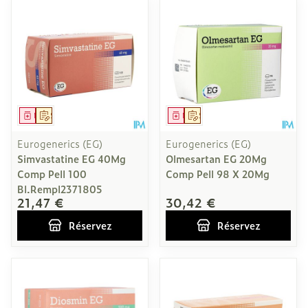
Médicament
Sur prescription
Médicament
Sur prescription
Eurogenerics (EG)
Eurogenerics (EG)
Simvastatine EG 40Mg
Olmesartan EG 20Mg
Comp Pell 100
Comp Pell 98 X 20Mg
Bl.Rempl2371805
21,47 €
30,42 €
Réservez
Réservez