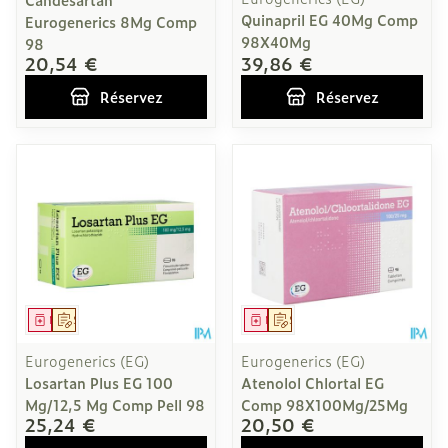
Quinapril EG 40Mg Comp
Eurogenerics 8Mg Comp
98X40Mg
98
20,54 €
39,86 €
Réservez
Réservez
Médicament
Sur prescription
Médicament
Sur prescription
Eurogenerics (EG)
Eurogenerics (EG)
Losartan Plus EG 100
Atenolol Chlortal EG
Mg/12,5 Mg Comp Pell 98
Comp 98X100Mg/25Mg
25,24 €
20,50 €