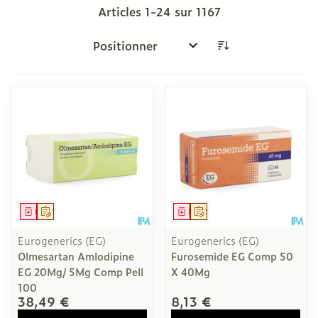
Articles
1
-
24
sur
1167
Trier par:
Médicament
Sur prescription
Médicament
Sur prescription
Eurogenerics (EG)
Eurogenerics (EG)
Olmesartan Amlodipine
Furosemide EG Comp 50
EG 20Mg/ 5Mg Comp Pell
X 40Mg
100
38,49 €
8,13 €