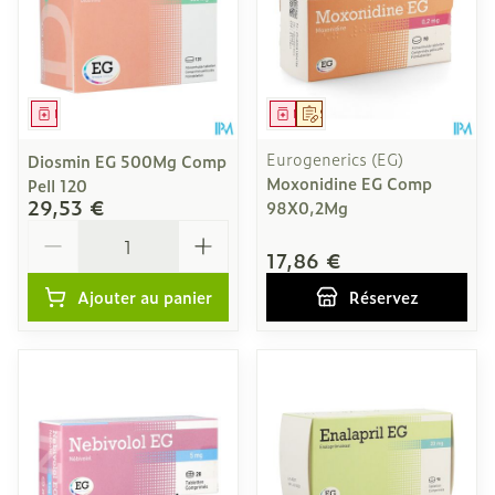
Médicament
Médicament
Sur prescription
Eurogenerics (EG)
Diosmin EG 500Mg Comp
Moxonidine EG Comp
Pell 120
29,53 €
98X0,2Mg
Quantité
17,86 €
Ajouter au panier
Réservez