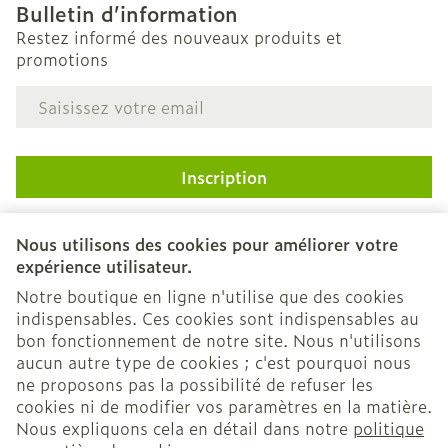
Bulletin d’information
Restez informé des nouveaux produits et
promotions
Adresse mail
Inscription
En cliquant sur s'abonner, vous vous abonnez à notre
newsletter et acceptez notre
politique de confidentialité
.
Nous utilisons des cookies pour améliorer votre
expérience utilisateur.
Notre boutique en ligne n'utilise que des cookies
indispensables. Ces cookies sont indispensables au
bon fonctionnement de notre site. Nous n'utilisons
aucun autre type de cookies ; c'est pourquoi nous
ne proposons pas la possibilité de refuser les
cookies ni de modifier vos paramètres en la matière.
Nous expliquons cela en détail dans notre
politique
Liens légaux