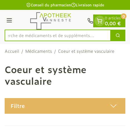
Diapositive 1 de 1
Aller au contenu
Conseil du pharmacien
Livraison rapide
0
0 articles
Menu
0,00 €
Recherche de médicaments et de
Cherc
Rechercher
Accueil
/
Médicaments
/
Coeur et système vasculaire
Coeur et système
vasculaire
Filtre