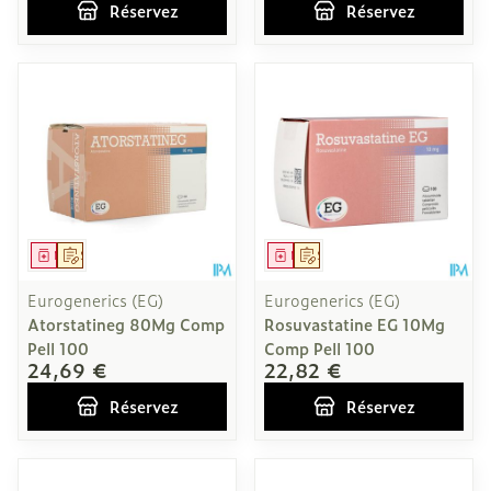
Réservez
Réservez
Médicament
Sur prescription
Médicament
Sur prescription
Eurogenerics (EG)
Eurogenerics (EG)
Atorstatineg 80Mg Comp
Rosuvastatine EG 10Mg
Pell 100
Comp Pell 100
24,69 €
22,82 €
Réservez
Réservez