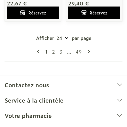
22,67 €
29,40 €
Réservez
Réservez
Afficher
par page
Pages
Vous lisez actuellement la page
Page
Page
Page
1
2
3
...
49
Contactez nous
Service à la clientèle
Votre pharmacie