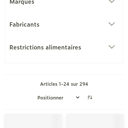
Marques
filter
Fabricants
filter
Restrictions alimentaires
filter
Articles
1
-
24
sur
294
Trier par: