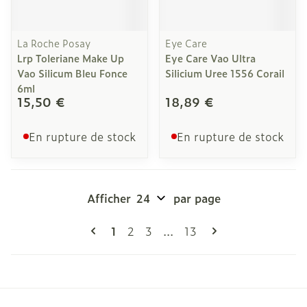
La Roche Posay
Eye Care
Lrp Toleriane Make Up
Eye Care Vao Ultra
Vao Silicum Bleu Fonce
Silicium Uree 1556 Corail
6ml
15,50 €
18,89 €
En rupture de stock
En rupture de stock
Afficher
par page
Pages
Vous lisez actuellement la page
Page
Page
Page
1
2
3
...
13