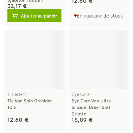
12,60 €
32,17 €
En rupture de stock
Ajouter au panier
T. Leclerc
Eye Care
Tlc Vao Soin Orchidee
Eye Care Vao Ultra
10ml
Silicium Uree 1550
Griotte
12,60 €
18,89 €