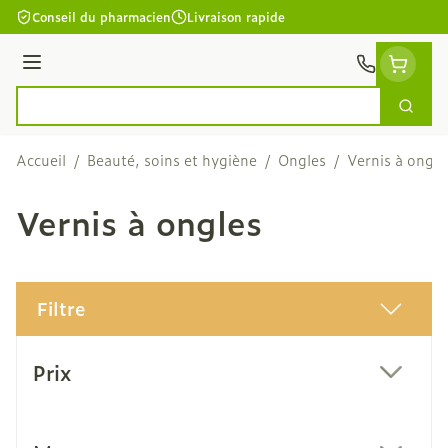
Aller au contenu
Conseil du pharmacien
Livraison rapide
Menu
Cherc
Rechercher
Accueil
/
Beauté, soins et hygiène
/
Ongles
/
Vernis à ongle
Vernis à ongles
Filtre
Passer à la liste des produits
Prix
filter