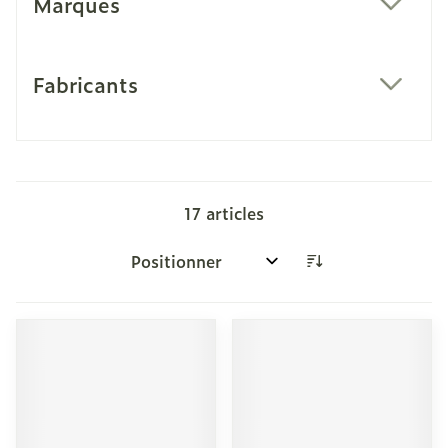
Marques
filter
Fabricants
filter
17
articles
Trier par: