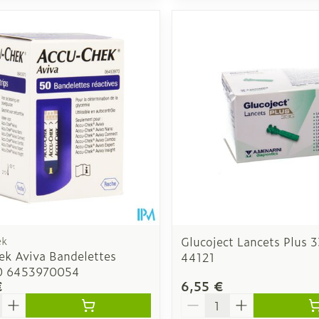
ek
Glucoject Lancets Plus 
ek Aviva Bandelettes
44121
0 6453970054
€
6,55 €
é
Quantité