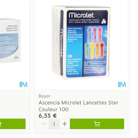
 pieds
ie
Médications diverses
intime
Tonic - lotion
us
e
Eau micellaire
Yeux
us
Afficher plus
nti-insectes
Senteur
Bayer
Ascencia Microlet Lancettes Ster
Couleur 100
6,55 €
Quantité