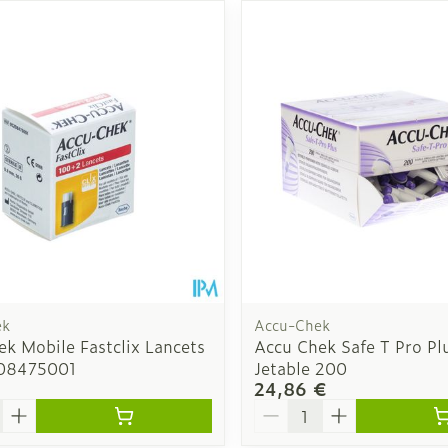
Autobronzants
Rasage
ek
Accu-Chek
k Mobile Fastclix Lancets
Accu Chek Safe T Pro Plu
208475001
Jetable 200
24,86 €
é
Quantité