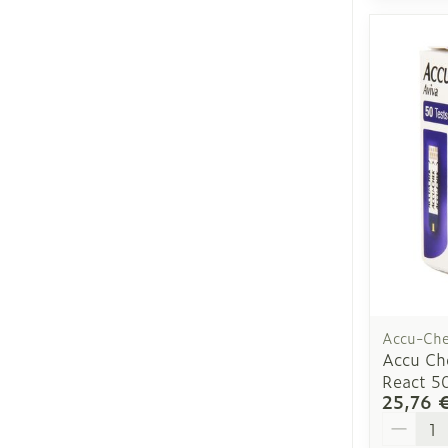
Accu-Ch
Accu Ch
React 5
25,76 
Quantit