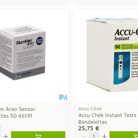
n Areo Sensor
Accu-Chek
Accu Chek Instant Tests
ttes 50 46191
Bandelettes
€
25,75 €
é
Quantité