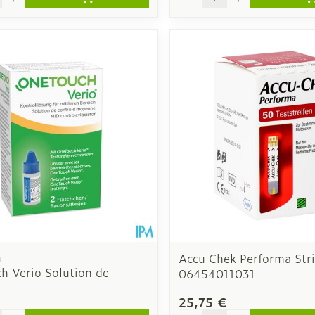
h
Accu Chek Performa Str
h Verio Solution de
06454011031
€
25,75 €