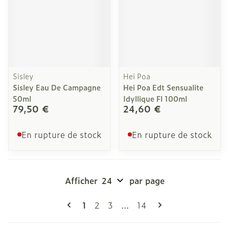
Sisley
Hei Poa
Sisley Eau De Campagne
Hei Poa Edt Sensualite
50ml
Idyllique Fl 100ml
79,50 €
24,60 €
En rupture de stock
En rupture de stock
Afficher
par page
Pages
Vous lisez actuellement la page
Page
Page
Page
1
2
3
...
14