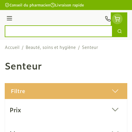
Aller au contenu
Conseil du pharmacien
Livraison rapide
Menu
Cherc
Rechercher
Accueil
/
Beauté, soins et hygiène
/
Senteur
Senteur
Filtre
Passer à la liste des produits
Prix
filter