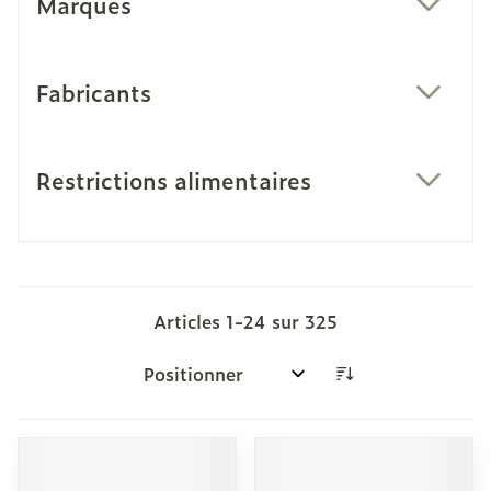
Marques
filter
Fabricants
filter
Restrictions alimentaires
filter
Articles
1
-
24
sur
325
Trier par: