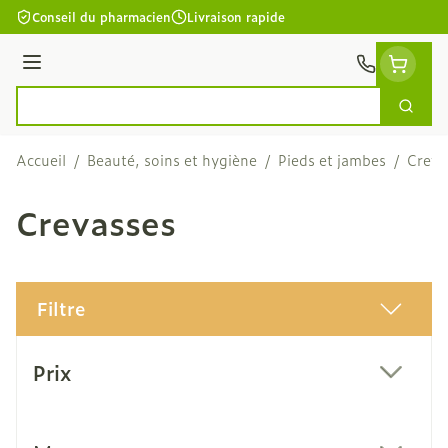
Aller au contenu
Conseil du pharmacien
Livraison rapide
Menu
Cherc
Rechercher
Accueil
/
Beauté, soins et hygiène
/
Pieds et jambes
/
Creva
Crevasses
Filtre
Passer à la liste des produits
Prix
filter