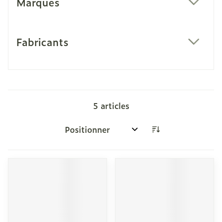
Marques
filter
Fabricants
filter
5
articles
Trier par: