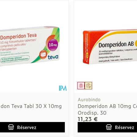
Autobronzants
Rasage
ment
 prescription
Médicament
Sur prescription
Aurobindo
don Teva Tabl 30 X 10mg
Domperidon AB 10mg 
Orodisp. 30
11,23 €
Réservez
Réservez