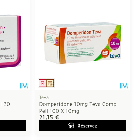
 pieds
ie
Médications diverses
intime
Tonic - lotion
us
e
Eau micellaire
Yeux
us
Afficher plus
nti-insectes
Senteur
Médicament
Sur prescription
Teva
l 20
Domperidone 10mg Teva Comp
Pell 100 X 10mg
21,15 €
Réservez