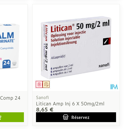
Médicament
Sur prescription
 Comp 24
Sanofi
Litican Amp Inj 6 X 50mg/2ml
8,65 €
Réservez