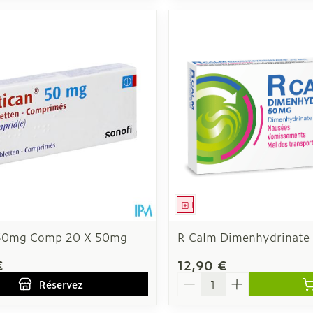
ment
 prescription
Médicament
 50mg Comp 20 X 50mg
R Calm Dimenhydrinate
€
12,90 €
Quantité
Réservez