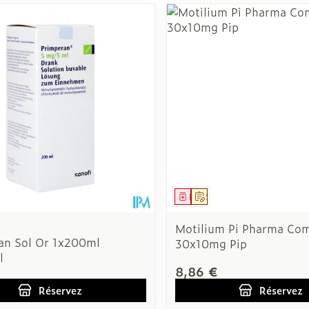
ment
 prescription
Médicament
Sur prescription
Motilium Pi Pharma Co
an Sol Or 1x200ml
30x10mg Pip
l
8,86 €
Réservez
Réservez