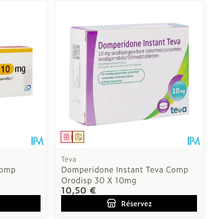
CBD
Médicament
Sur prescription
Teva
Comp
Domperidone Instant Teva Comp
Orodisp 30 X 10mg
10,50 €
Réservez