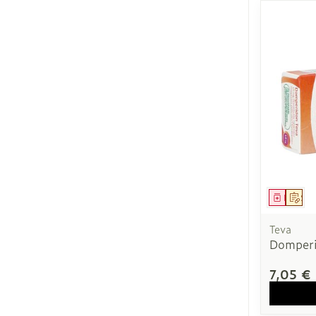
Ronflement
Médica
Sur
Teva
Domperi
7,05 €