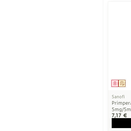
Médica
Sur
Sanofi
Primper
5mg/5m
7,17 €