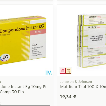
ment
 prescription
Médicament
Sur prescription
a
Johnson & Johnson
done Instant Eg 10mg Pi
Motilium Tabl 100 X 10
Comp 30 Pip
19,34 €
€