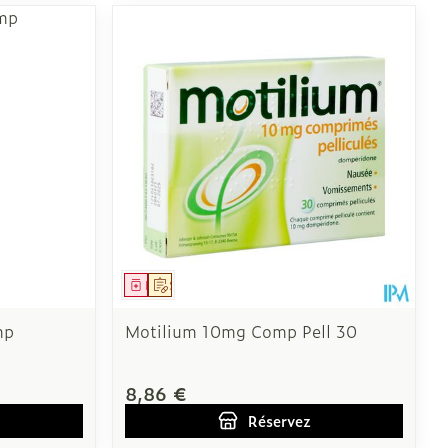
Médicament
Sur prescription
mp
Motilium 10mg Comp Pell 30
8,86 €
Réservez