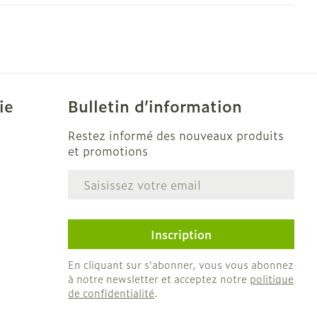
solaire
Hygiène
s
Lit
Escarres
l
Bain et douche
Afficher plus
ie
Voies urinaires
e
ie
Bulletin d’information
 au soleil
anxiété et
Arrêter de fumer
Restez informé des nouveaux produits
us
et promotions
et
Instruments
: bandages
Adresse mail
Médicaments anti-
ques
e
tumoraux
et hygiène
Démaquillage et
Inscription
nettoyage
Anesthésie
s et
Lait, gel, huile et crème
En cliquant sur s'abonner, vous vous abonnez
à notre newsletter et acceptez notre
politique
ion
de nettoyage
 pieds
de confidentialité
.
ie
Médications diverses
intime
Tonic - lotion
us