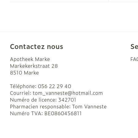
Accessoires a
Crème, gel et
Pieds et jamb
Oxygène
Pieds secs, cal
crevasses
Système respi
Ampoules
Contactez nous
Se
Callosités
Muscles et art
Apotheek Marke
FA
Cors
Markekerkstraat 28
Aiguilles et s
Afficher plus
8510
Marke
Infections
Seringues
Téléphone:
056 22 29 40
Courriel:
tom_vanneste@
hotmail.com
Solution injec
Spécifiquemen
Numéro de licence:
342701
hommes
Aiguilles
Pharmacien responsable:
Tom Vanneste
Poux
Numéro TVA:
BE0860456811
Aiguilles styl
Soins du corp
Afficher plus
Déodorants
Diagnostique
Soins du visa