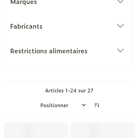
Marques
filter
Fabricants
filter
Restrictions alimentaires
filter
Articles
1
-
24
sur
27
Trier par: