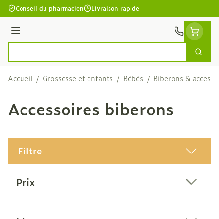
Aller au contenu
Conseil du pharmacien
Livraison rapide
Menu
Cherc
Rechercher
Accueil
/
Grossesse et enfants
/
Bébés
/
Biberons & accesso
Accessoires biberons
Filtre
Passer à la liste des produits
Prix
filter