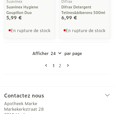
Suavinex
Difrax
Suavinex Hygiene
Difrax Detergent
Goupillon Duo
Tetines&biberons 500ml
5,99 €
6,99 €
En rupture de stock
En rupture de stock
Afficher
par page
Pages
Vous lisez actuellement la pag
Page
1
2
Contactez nous
Apotheek Marke
Markekerkstraat 28