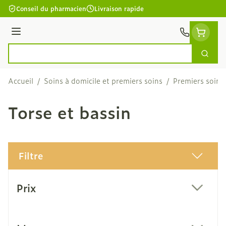
Aller au contenu
Conseil du pharmacien
Livraison rapide
Menu
Cherc
Rechercher
Accueil
/
Soins à domicile et premiers soins
/
Premiers soins
Torse et bassin
Filtre
Passer à la liste des produits
Prix
filter