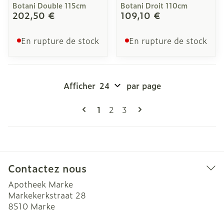
Botani Double 115cm
Botani Droit 110cm
202,50 €
109,10 €
En rupture de stock
En rupture de stock
Afficher
par page
Pages
Vous lisez actuellement la page
Page
Page
1
2
3
Contactez nous
Apotheek Marke
Markekerkstraat 28
8510
Marke