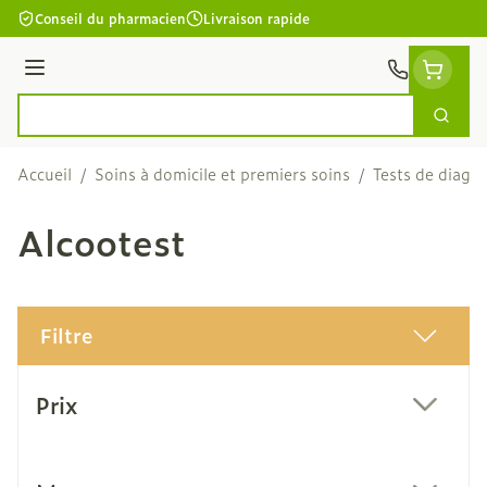
Aller au contenu
Conseil du pharmacien
Livraison rapide
Menu
Cherc
Rechercher
Accueil
/
Soins à domicile et premiers soins
/
Tests de diagno
Alcootest
Filtre
Passer à la liste des produits
Prix
filter