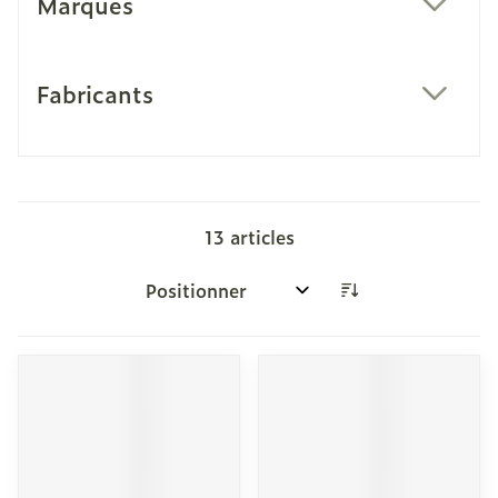
Marques
filter
Fabricants
filter
13
articles
Trier par: