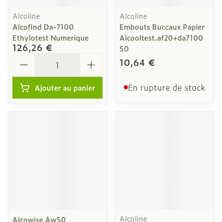
Alcoline
Alcoline
Alcofind Da-7100
Embouts Buccaux Papier
Ethylotest Numerique
Alcooltest.af20+da7100
126,26 €
50
Quantité
10,64 €
En rupture de stock
Ajouter au panier
Alcoline
Alcowise Aw50