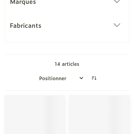
Marques
filter
Fabricants
filter
14
articles
Trier par: