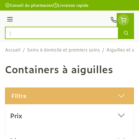
Aller au contenu
Conseil du pharmacien
Livraison rapide
Menu
Cherc
Rechercher
Accueil
/
Soins à domicile et premiers soins
/
Aiguilles et se
Containers à aiguilles
Filtre
Passer à la liste des produits
Prix
filter