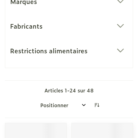
Marques
filter
Fabricants
filter
Restrictions alimentaires
filter
Articles
1
-
24
sur
48
Trier par: