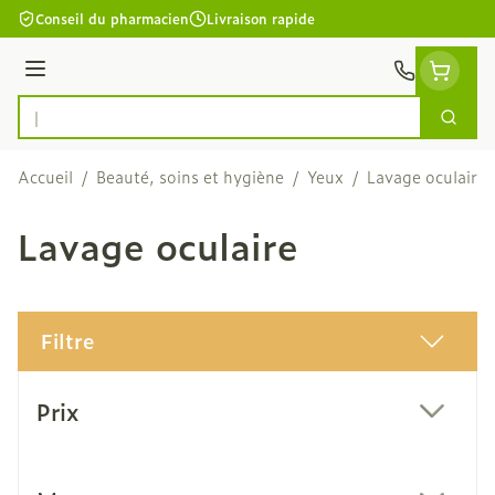
Aller au contenu
Conseil du pharmacien
Livraison rapide
Menu
Cherc
Rechercher
Accueil
/
Beauté, soins et hygiène
/
Yeux
/
Lavage oculaire
Lavage oculaire
Filtre
Passer à la liste des produits
Prix
filter