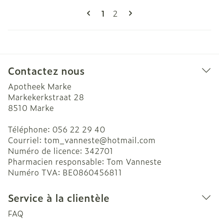
Pages
Vous lisez actuellement la pag
Page
1
2
Contactez nous
Apotheek Marke
Markekerkstraat 28
8510
Marke
Téléphone:
056 22 29 40
Courriel:
tom_vanneste@
hotmail.com
Numéro de licence:
342701
Pharmacien responsable:
Tom Vanneste
Numéro TVA:
BE0860456811
Service à la clientèle
FAQ