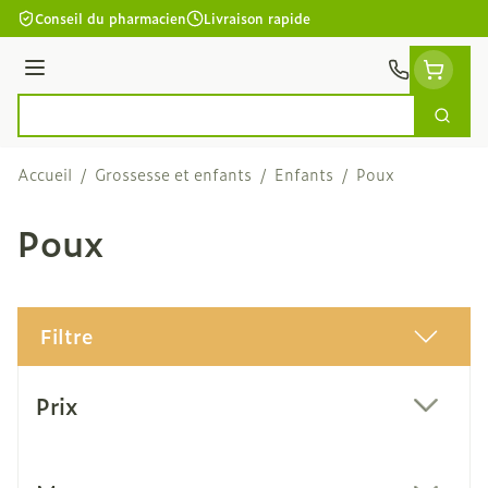
Aller au contenu
Conseil du pharmacien
Livraison rapide
Menu
Cherc
Rechercher
Accueil
/
Grossesse et enfants
/
Enfants
/
Poux
Poux
Filtre
Passer à la liste des produits
Prix
filter