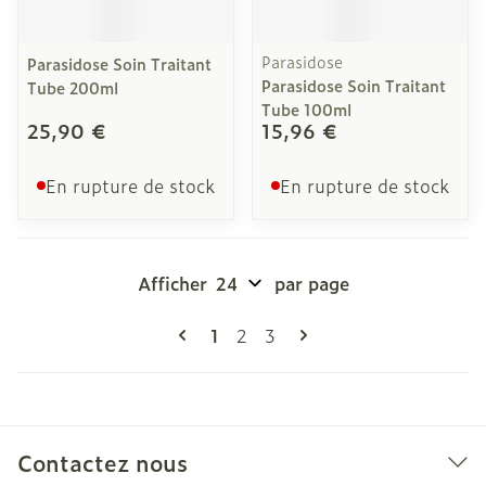
Parasidose
Parasidose Soin Traitant
Parasidose Soin Traitant
Tube 200ml
Tube 100ml
25,90 €
15,96 €
En rupture de stock
En rupture de stock
Afficher
par page
Pages
Vous lisez actuellement la page
Page
Page
1
2
3
Contactez nous