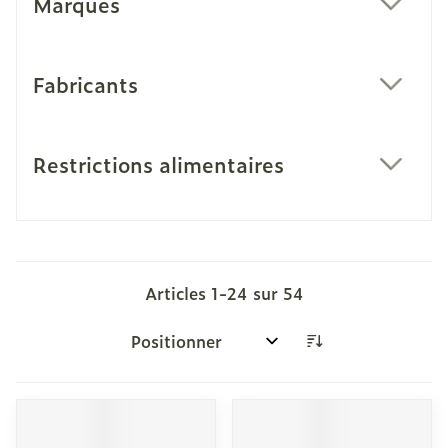
Marques
filter
Fabricants
filter
Restrictions alimentaires
filter
Articles
1
-
24
sur
54
Trier par: