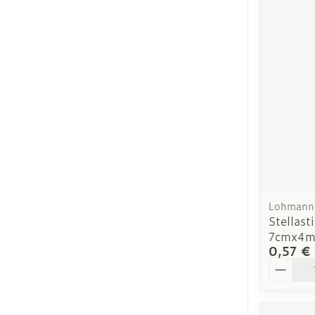
Ronflement
Lohmann 
Stellast
7cmx4m
0,57 €
Quantit