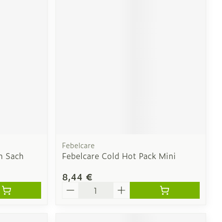
CBD
Febelcare
m Sach
Febelcare Cold Hot Pack Mini
8,44 €
Quantité