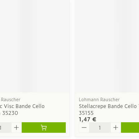
Rauscher
Lohmann Rauscher
ic Visc Bande Cello
Stellacrepe Bande Cell
 35230
35155
1,47 €
é
Quantité