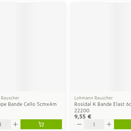
Rauscher
Lohmann Rauscher
repe Bande Cello 5cmx4m
Rosidal K Bande Elast 
22200
9,55 €
é
Quantité