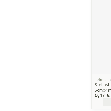
Lohmann 
Stellast
5cmx4m
0,47 €
Quantit