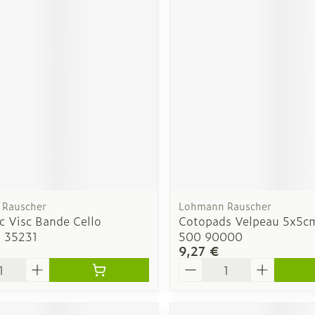
Autobronzants
Rasage
Rauscher
Lohmann Rauscher
ic Visc Bande Cello
Cotopads Velpeau 5x5c
 35231
500 90000
9,27 €
é
Quantité