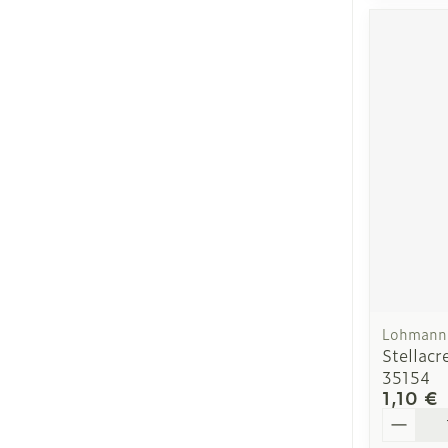
Lohmann 
Stellac
35154
1,10 €
Quantit