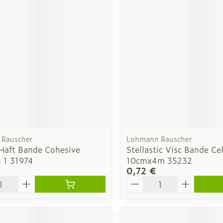
Soin intim
Ombres à paupières
Massage
Afficher plus
cessoires
Masques chirurgique
Afficher pl
ge
Compléments
Répulsifs a
nutritionnels
mentation
 - peau
Rauscher
Lohmann Rauscher
 Haft Bande Cohesive
Stellastic Visc Bande Ce
 1 31974
10cmx4m 35232
0,72 €
é
Quantité