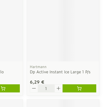
e
Eau micellaire
Yeux
us
Afficher plus
nti-insectes
Senteur
Hartmann
llo
Dp Active Instant Ice Large 1 P/s
6,29 €
Quantité