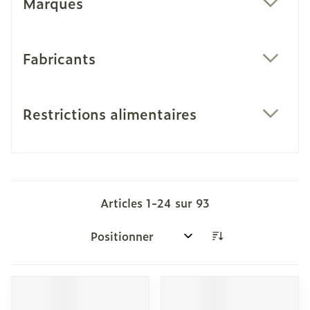
Marques
filter
Fabricants
filter
Restrictions alimentaires
filter
Articles
1
-
24
sur
93
Trier par: