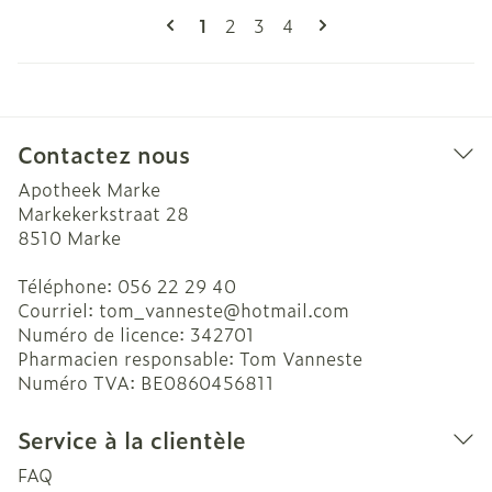
Pages
Vous lisez actuellement la page
Page
Page
Page
1
2
3
4
Contactez nous
Apotheek Marke
Markekerkstraat 28
8510
Marke
Téléphone:
056 22 29 40
Courriel:
tom_vanneste@
hotmail.com
Numéro de licence:
342701
Pharmacien responsable:
Tom Vanneste
Numéro TVA:
BE0860456811
Service à la clientèle
FAQ