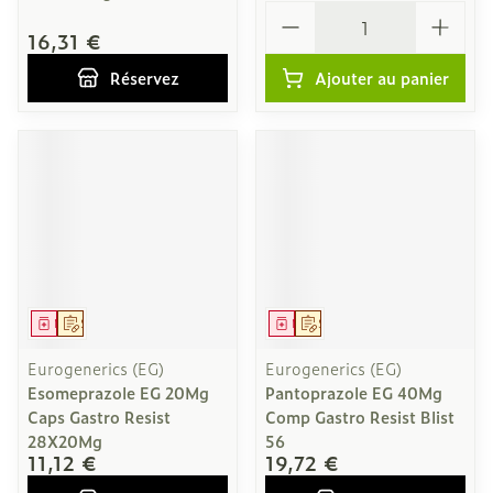
Quantité
16,31 €
Réservez
Ajouter au panier
Médicament
Sur prescription
Médicament
Sur prescription
Eurogenerics (EG)
Eurogenerics (EG)
Esomeprazole EG 20Mg
Pantoprazole EG 40Mg
Caps Gastro Resist
Comp Gastro Resist Blist
28X20Mg
56
11,12 €
19,72 €