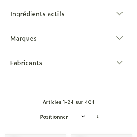
Ingrédients actifs
filter
Marques
filter
Fabricants
filter
Articles
1
-
24
sur
404
Trier par: