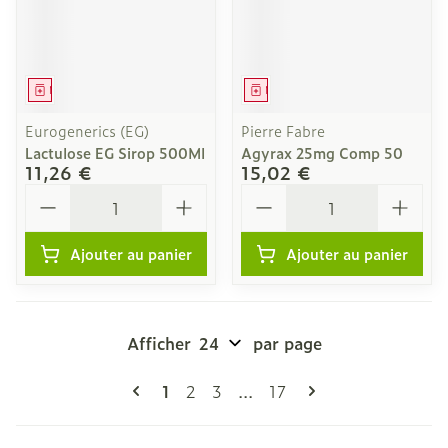
Médicament
Médicament
Eurogenerics (EG)
Pierre Fabre
Lactulose EG Sirop 500Ml
Agyrax 25mg Comp 50
11,26 €
15,02 €
Quantité
Quantité
Ajouter au panier
Ajouter au panier
Afficher
par page
Pages
Vous lisez actuellement la page
Page
Page
Page
1
2
3
...
17