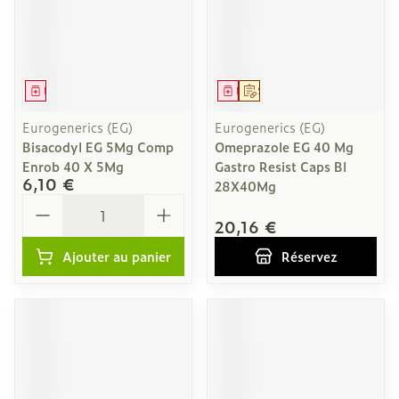
Médicament
Médicament
Sur prescription
Eurogenerics (EG)
Eurogenerics (EG)
Bisacodyl EG 5Mg Comp
Omeprazole EG 40 Mg
Enrob 40 X 5Mg
Gastro Resist Caps Bl
6,10 €
28X40Mg
Quantité
20,16 €
Ajouter au panier
Réservez