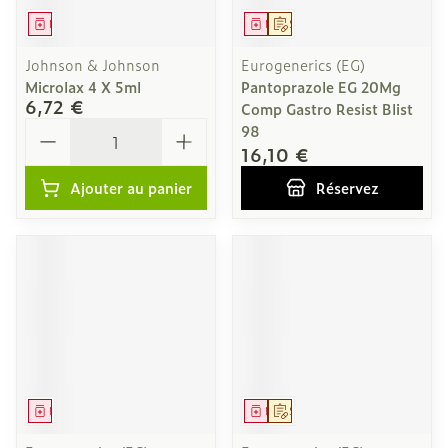
Médicament
Médicament
Sur prescription
Johnson & Johnson
Eurogenerics (EG)
Microlax 4 X 5ml
Pantoprazole EG 20Mg
6,72 €
Comp Gastro Resist Blist
Quantité
98
16,10 €
Ajouter au panier
Réservez
Médicament
Médicament
Sur prescription