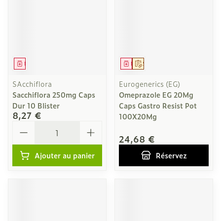
Médicament
Médicament
Sur prescription
SAcchiflora
Eurogenerics (EG)
Sacchiflora 250mg Caps
Omeprazole EG 20Mg
Dur 10 Blister
Caps Gastro Resist Pot
8,27 €
100X20Mg
Quantité
24,68 €
Ajouter au panier
Réservez