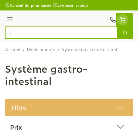
Aller au contenu
Conseil du pharmacien
Livraison rapide
Menu
Cherc
Rechercher
Accueil
/
Médicaments
/
Système gastro-intestinal
Système gastro-
intestinal
Filtre
Passer à la liste des produits
Prix
filter