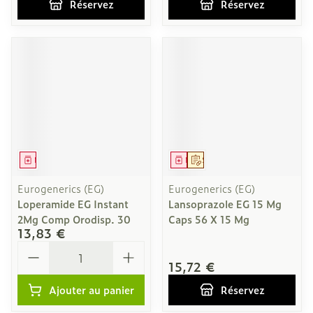
Réservez
Réservez
Médicament
Médicament
Sur prescription
Eurogenerics (EG)
Eurogenerics (EG)
Loperamide EG Instant
Lansoprazole EG 15 Mg
2Mg Comp Orodisp. 30
Caps 56 X 15 Mg
13,83 €
Quantité
15,72 €
Ajouter au panier
Réservez