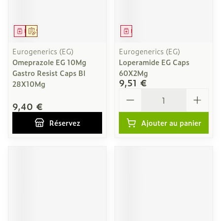
Médicament
Sur prescription
Médicament
Eurogenerics (EG)
Eurogenerics (EG)
Omeprazole EG 10Mg
Loperamide EG Caps
Gastro Resist Caps Bl
60X2Mg
9,51 €
28X10Mg
Quantité
9,40 €
Réservez
Ajouter au panier