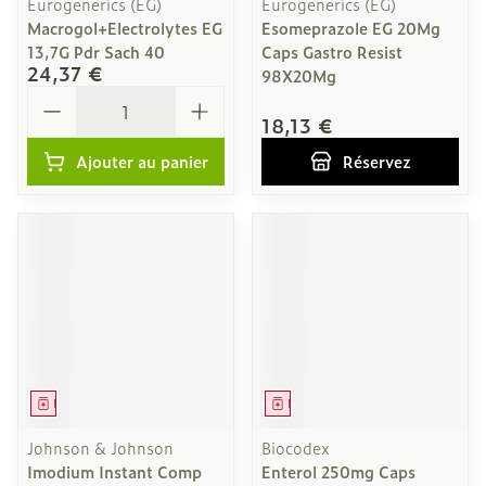
Eurogenerics (EG)
Eurogenerics (EG)
Macrogol+Electrolytes EG
Esomeprazole EG 20Mg
13,7G Pdr Sach 40
Caps Gastro Resist
24,37 €
98X20Mg
Quantité
18,13 €
Ajouter au panier
Réservez
Médicament
Médicament
Johnson & Johnson
Biocodex
Imodium Instant Comp
Enterol 250mg Caps