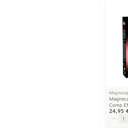
Magneca
Magneca
Comp Ef
24,95 
Quantit