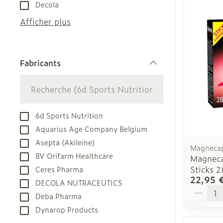
Decola
appareils aéro
Tablettes
Afficher plus
Accessoires a
Crème, gel et
Pieds et jamb
Oxygène
Pieds secs, cal
Fabricants
crevasses
filter
Système respi
Ampoules
Callosités
Muscles et art
6d Sports Nutrition
Cors
Aquarius Age Company Belgium
Aiguilles et s
Afficher plus
Asepta (Akileine)
Magneca
Infections
Seringues
BV Orifarm Healthcare
Magneca
Sticks 2
Ceres Pharma
Solution injec
Spécifiquemen
22,95 
DECOLA NUTRACEUTICS
hommes
Aiguilles
Quantit
Deba Pharma
Poux
Aiguilles styl
Soins du corp
Dynarop Products
Afficher plus