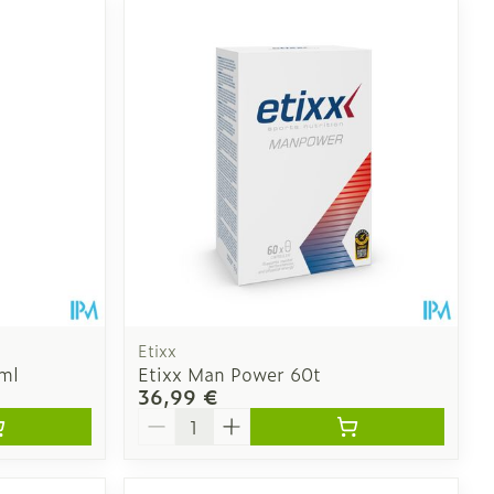
Etixx
ml
Etixx Man Power 60t
36,99 €
Quantité