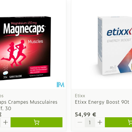
ps
Etixx
ps Crampes Musculaires
Etixx Energy Boost 90t
f. 30
€
54,99 €
é
Quantité