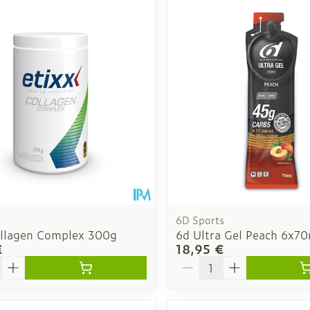
6D Sports
ollagen Complex 300g
6d Ultra Gel Peach 6x70
€
18,95 €
é
Quantité