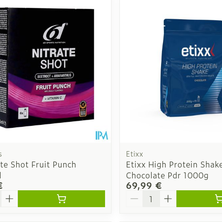
s
Etixx
te Shot Fruit Punch
Etixx High Protein Shak
l
Chocolate Pdr 1000g
€
69,99 €
é
Quantité