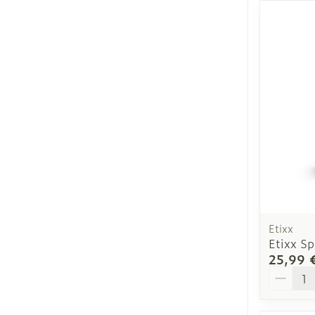
Ronflement
Etixx
Etixx S
25,99 
Quantit