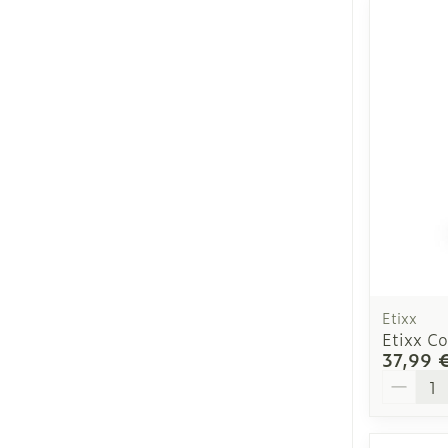
Etixx
Etixx C
37,99 
Quantit