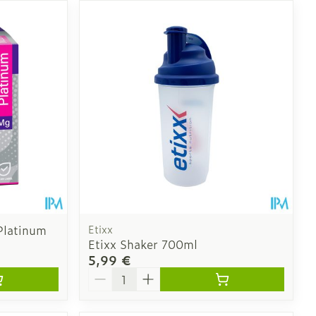
CBD
Platinum
Etixx
Etixx Shaker 700ml
5,99 €
Quantité