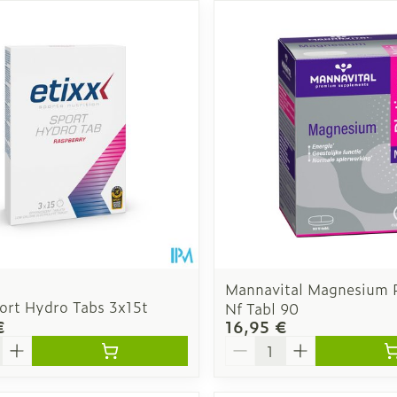
Autobronzants
Rasage
Mannavital Magnesium 
port Hydro Tabs 3x15t
Nf Tabl 90
€
16,95 €
é
Quantité