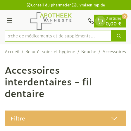
Diapositive 1 de 1
Aller au contenu
Conseil du pharmacien
Livraison rapide
0
0 articles
Menu
0,00 €
Recherche de médicaments et de suppléme
Cherc
Rechercher
Accueil
/
Beauté, soins et hygiène
/
Bouche
/
Accessoires in
Accessoires
interdentaires - fil
dentaire
Filtre