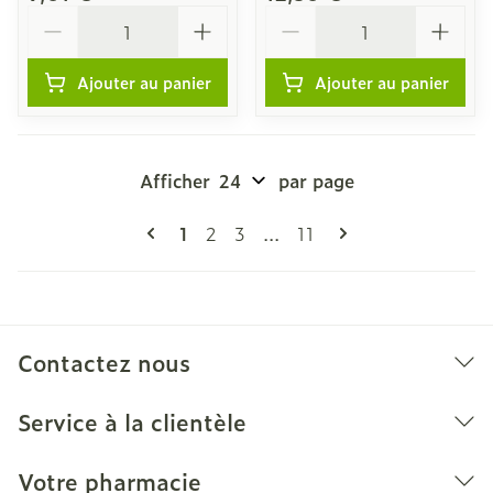
Quantité
Quantité
Ajouter au panier
Ajouter au panier
Afficher
par page
Pages
Vous lisez actuellement la page
Page
Page
Page
1
2
3
...
11
Contactez nous
Service à la clientèle
Votre pharmacie