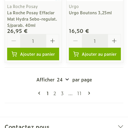
La Roche Posay
Urgo
La Roche Posay Effaclar
Urgo Boutons 3,25ml
Mat Hydra Sebo-regulat.
S/parab. 40ml
26,95 €
16,50 €
Quantité
Quantité
Ajouter au panier
Ajouter au panier
Afficher
par page
Pages
Vous lisez actuellement la page
Page
Page
Page
1
2
3
...
11
Contactez nous