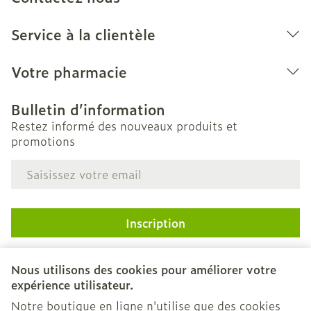
Service à la clientèle
Votre pharmacie
Bulletin d’information
Restez informé des nouveaux produits et
promotions
Adresse mail
Inscription
En cliquant sur s'abonner, vous vous abonnez à notre
newsletter et acceptez notre
politique de confidentialité
.
Nous utilisons des cookies pour améliorer votre
expérience utilisateur.
Notre boutique en ligne n'utilise que des cookies