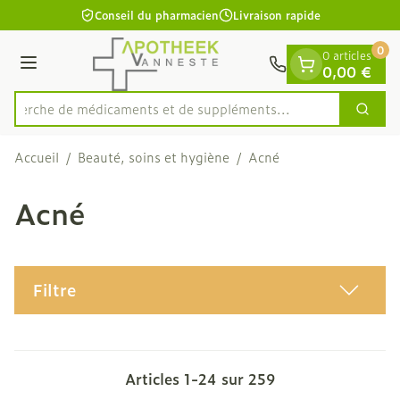
Diapositive 1 de 1
Aller au contenu
Conseil du pharmacien
Livraison rapide
0
0 articles
Menu
0,00 €
Recherche de médicaments et de sup
Cherc
Rechercher
Accueil
/
Beauté, soins et hygiène
/
Acné
Acné
Filtre
Articles
1
-
24
sur
259