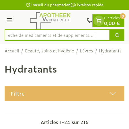
Diapositive 1 de 1
Aller au contenu
Conseil du pharmacien
Livraison rapide
0
0 articles
Menu
0,00 €
Recherche de médicaments et d
Cherc
Rechercher
Accueil
/
Beauté, soins et hygiène
/
Lèvres
/
Hydratants
Hydratants
Filtre
Articles
1
-
24
sur
216