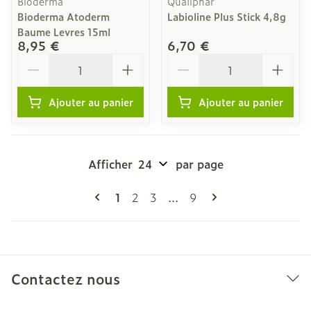
Bioderma
Qualiphar
Bioderma Atoderm
Labioline Plus Stick 4,8g
Baume Levres 15ml
8,95 €
6,70 €
Quantité
Quantité
Ajouter au panier
Ajouter au panier
Afficher
par page
Pages
Vous lisez actuellement la page
Page
Page
Page
1
2
3
...
9
Contactez nous