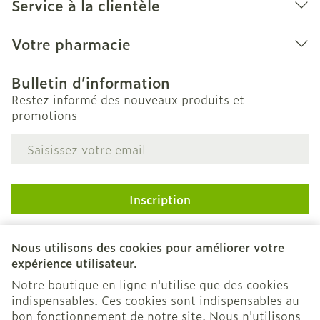
Service à la clientèle
Votre pharmacie
Bulletin d’information
Restez informé des nouveaux produits et
promotions
Adresse mail
Inscription
En cliquant sur s'abonner, vous vous abonnez à notre
newsletter et acceptez notre
politique de confidentialité
.
Nous utilisons des cookies pour améliorer votre
expérience utilisateur.
Notre boutique en ligne n'utilise que des cookies
indispensables. Ces cookies sont indispensables au
bon fonctionnement de notre site. Nous n'utilisons