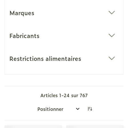
Marques
filter
Fabricants
filter
Restrictions alimentaires
filter
Articles
1
-
24
sur
767
Trier par: