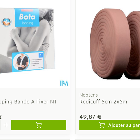
Autobronzants
Rasage
Nootens
oping Bande A Fixer N1
Redicuff 5cm 2x6m
€
49,87 €
é
Ajouter au pan