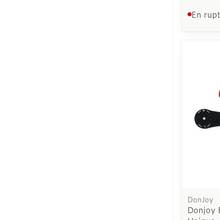
En rupt
DonJoy
Donjoy E