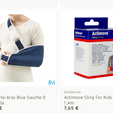
Actimove
rte-bras Blue Gauche 0
Actimove Sling For Kids
6a
1,4m
€
7,65 €