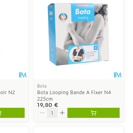
 pieds
ie
Médications diverses
intime
Tonic - lotion
us
e
Eau micellaire
Yeux
us
Afficher plus
nti-insectes
Senteur
Bota
oir N2
Bota Looping Bande A Fixer N4
225cm
19,80 €
Quantité