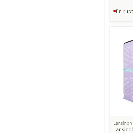
En rupt
Lansinoh
Lansino