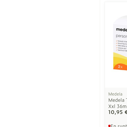
Ronflement
Medela
Medela T
Xxl 36m
10,95 
En rupt