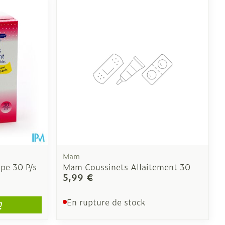
 pieds
ie
Médications diverses
intime
Tonic - lotion
us
e
Eau micellaire
Yeux
us
Afficher plus
nti-insectes
Senteur
Mam
ape 30 P/s
Mam Coussinets Allaitement 30
5,99 €
En rupture de stock