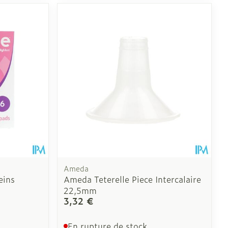
CBD
Ameda
eins
Ameda Teterelle Piece Intercalaire
22,5mm
3,32 €
En rupture de stock