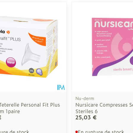
Autobronzants
Rasage
Nu-derm
eterelle Personal Fit Plus
Nursicare Compresses S
m 1paire
Steriles 6
€
25,03 €
ure de stock
En rupture de stock