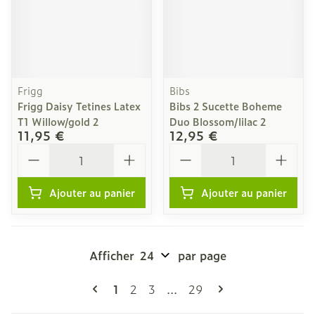
Frigg
Bibs
Frigg Daisy Tetines Latex
Bibs 2 Sucette Boheme
T1 Willow/gold 2
Duo Blossom/lilac 2
11,95 €
12,95 €
Quantité
Quantité
Ajouter au panier
Ajouter au panier
Afficher
par page
Pages
Vous lisez actuellement la page
Page
Page
Page
1
2
3
...
29