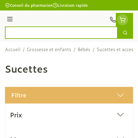
Aller au contenu
Conseil du pharmacien
Livraison rapide
Menu
Cherc
Rechercher
Accueil
/
Grossesse et enfants
/
Bébés
/
Sucettes et accesso
Sucettes
Filtre
Passer à la liste des produits
Prix
filter