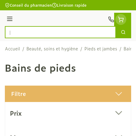
Aller au contenu
Conseil du pharmacien
Livraison rapide
Menu
Cherc
Rechercher
Accueil
/
Beauté, soins et hygiène
/
Pieds et jambes
/
Bains
Bains de pieds
Filtre
Passer à la liste des produits
Prix
filter