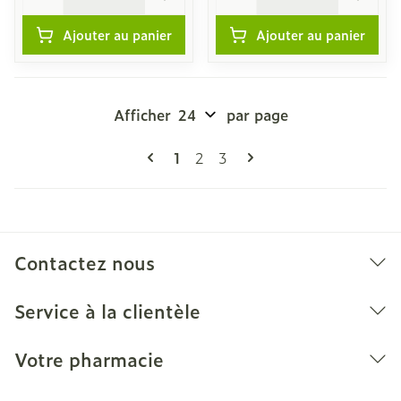
Ajouter au panier
Ajouter au panier
Afficher
par page
Pages
Vous lisez actuellement la page
Page
Page
1
2
3
Contactez nous
Service à la clientèle
Votre pharmacie