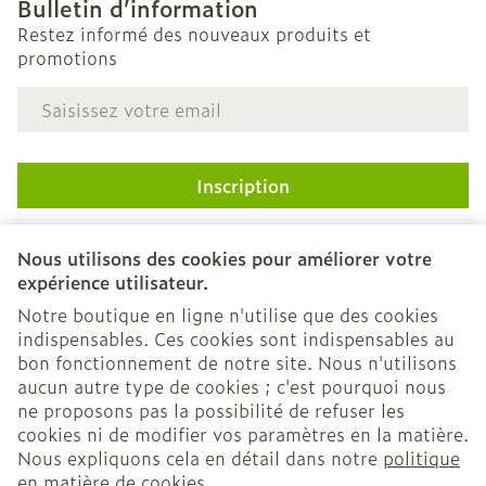
Bulletin d’information
Restez informé des nouveaux produits et
promotions
Adresse mail
Inscription
En cliquant sur s'abonner, vous vous abonnez à notre
newsletter et acceptez notre
politique de confidentialité
.
Nous utilisons des cookies pour améliorer votre
expérience utilisateur.
Notre boutique en ligne n'utilise que des cookies
indispensables. Ces cookies sont indispensables au
bon fonctionnement de notre site. Nous n'utilisons
aucun autre type de cookies ; c'est pourquoi nous
ne proposons pas la possibilité de refuser les
cookies ni de modifier vos paramètres en la matière.
Nous expliquons cela en détail dans notre
politique
Liens légaux
en matière de cookies