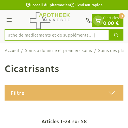
Diapositive 1 de 1
Aller au contenu
Conseil du pharmacien
Livraison rapide
0
0 articles
Menu
0,00 €
Recherche de médicaments et d
Cherc
Rechercher
Accueil
/
Soins à domicile et premiers soins
/
Soins des plaie
Cicatrisants
Filtre
Articles
1
-
24
sur
58