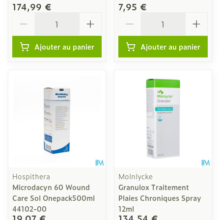
174,99 €
7,95 €
Quantité
Quantité
Ajouter au panier
Ajouter au panier
Hospithera
Molnlycke
Microdacyn 60 Wound
Granulox Traitement
Care Sol Onepack500ml
Plaies Chroniques Spray
44102-00
12ml
19,07 €
134,54 €