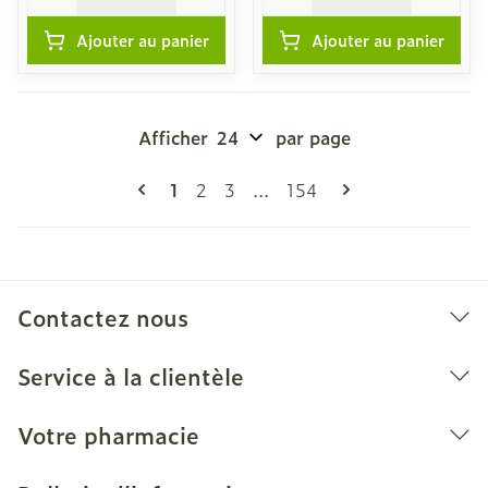
Ajouter au panier
Ajouter au panier
Afficher
par page
Pages
Vous lisez actuellement la page
Page
Page
Page
1
2
3
...
154
Contactez nous
Service à la clientèle
Votre pharmacie