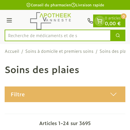
Diapositive 1 de 1
Aller au contenu
Conseil du pharmacien
Livraison rapide
0
0 articles
Menu
0,00 €
Recherche d
Cherc
Rechercher
Accueil
/
Soins à domicile et premiers soins
/
Soins des plaie
Soins des plaies
Filtre
Articles
1
-
24
sur
3695