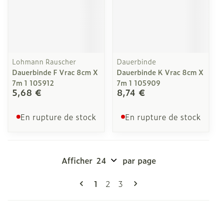
Lohmann Rauscher
Dauerbinde
Dauerbinde F Vrac 8cm X
Dauerbinde K Vrac 8cm X
7m 1 105912
7m 1 105909
5,68 €
8,74 €
En rupture de stock
En rupture de stock
Afficher
par page
Pages
Vous lisez actuellement la page
Page
Page
1
2
3