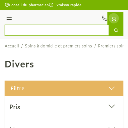
Aller au contenu
Conseil du pharmacien
Livraison rapide
Menu
Cherc
Rechercher
Accueil
/
Soins à domicile et premiers soins
/
Premiers soins
Divers
Filtre
Passer à la liste des produits
Prix
filter