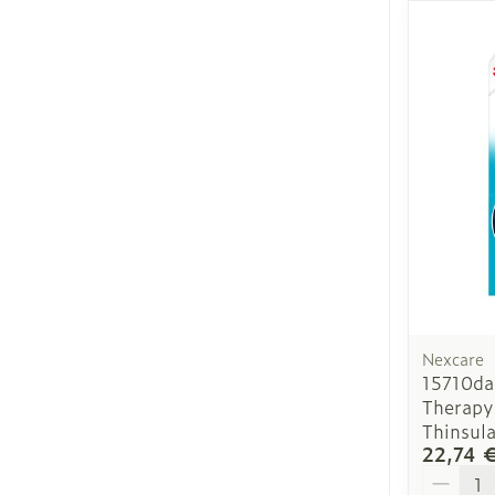
Ronflement
Nexcare
15710da
Therapy 
Thinsul
22,74 
Quantit