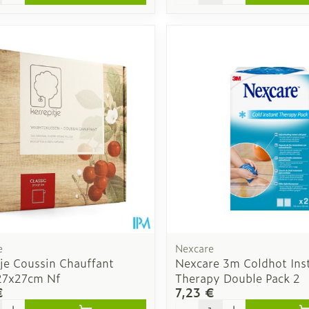
e
Nexcare
je Coussin Chauffant
Nexcare 3m Coldhot Ins
 27x27cm Nf
Therapy Double Pack 2
€
7,23 €
é
Quantité