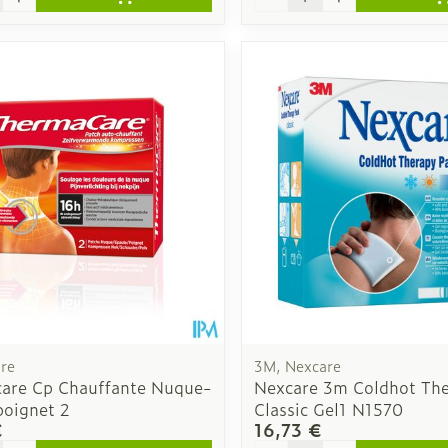
re
3M, Nexcare
are Cp Chauffante Nuque-
Nexcare 3m Coldhot The
poignet 2
Classic Gel1 N1570
€
16,73 €