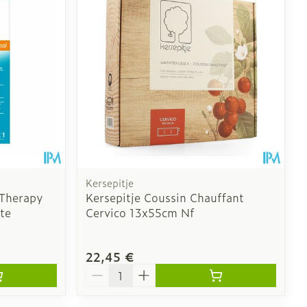
 pieds
ie
Médications diverses
intime
Tonic - lotion
us
e
Eau micellaire
Yeux
us
Afficher plus
nti-insectes
Senteur
Kersepitje
 Therapy
Kersepitje Coussin Chauffant
tte
Cervico 13x55cm Nf
22,45 €
Quantité