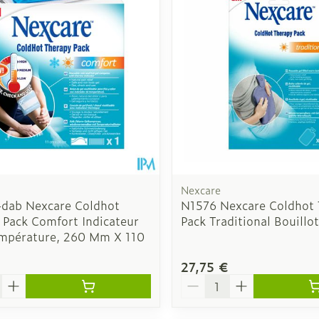
Eye-liners
Cheville et
s
Minceur
Homeopath
Bien-être 
ge
Mascaras
Afficher pl
Soin intim
Ombres à paupières
Massage
Afficher plus
cessoires
Masques chirurgique
Afficher pl
ge
Compléments
Répulsifs a
nutritionnels
mentation
Nexcare
-dab Nexcare Coldhot
N1576 Nexcare Coldhot
 - peau
 Pack Comfort Indicateur
Pack Traditional Bouillo
mpérature, 260 Mm X 110
27,75 €
é
Quantité