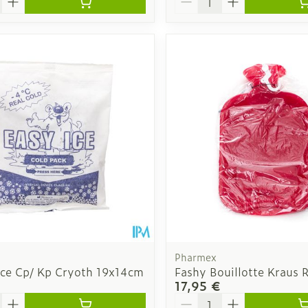
Pharmex
 Ice Cp/ Kp Cryoth 19x14cm
Fashy Bouillotte Kraus 
17,95 €
é
Quantité