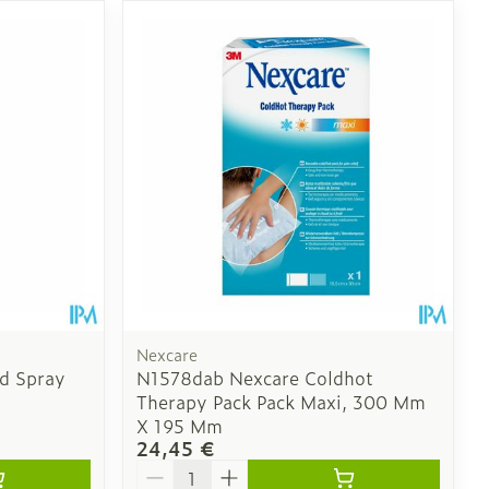
CBD
Nexcare
d Spray
N1578dab Nexcare Coldhot
Therapy Pack Pack Maxi, 300 Mm
X 195 Mm
24,45 €
Quantité