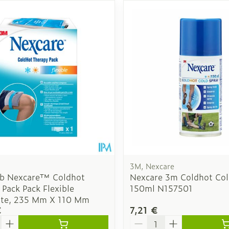
Autobronzants
Rasage
3M, Nexcare
b Nexcare™ Coldhot
Nexcare 3m Coldhot Col
Pack Pack Flexible
150ml N157501
ate, 235 Mm X 110 Mm
€
7,21 €
é
Quantité