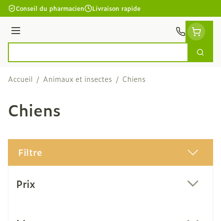
Aller au contenu
Conseil du pharmacien
Livraison rapide
Menu
Cherc
Rechercher
Accueil
/
Animaux et insectes
/
Chiens
Chiens
Filtre
Passer à la liste des produits
Prix
filter