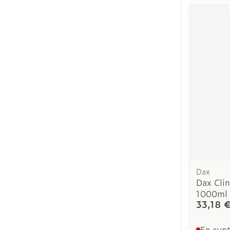
Dax
Dax Clin
1000ml
33,18 
En rupt