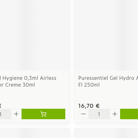
Autobronzants
Rasage
 Hygiene 0,3ml Airless
Puressentiel Gel Hydro 
er Creme 30ml
Fl 250ml
€
16,70 €
é
Quantité