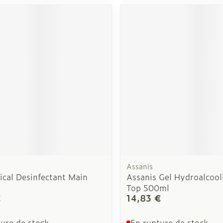
Assanis
ical Desinfectant Main
Assanis Gel Hydroalcool
Top 500ml
€
14,83 €
ure de stock
En rupture de stock