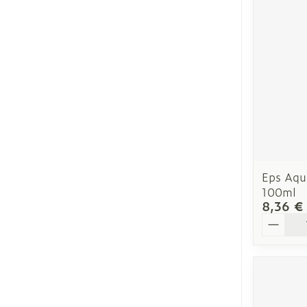
Cheveux
Piluliers et ac
Soins du visa
Taches de pig
Peau sensible
Eps Aqua
irritée
100ml
8,36 €
Peau mixte
Quantit
Peau terne
Afficher plus