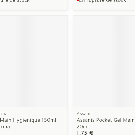
rma
Assanis
Main Hygienique 150ml
Assanis Pocket Gel Mai
arma
20ml
1,75 €