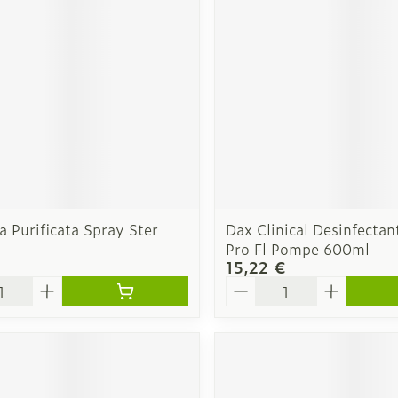
Soin intim
Ombres à paupières
Massage
Afficher plus
cessoires
Masques chirurgique
Afficher pl
ge
Compléments
Répulsifs a
nutritionnels
mentation
 - peau
 Purificata Spray Ster
Dax Clinical Desinfectan
Pro Fl Pompe 600ml
15,22 €
é
Quantité