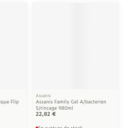
Assanis
ique Flip
Assanis Family Gel A/bacterien
S/rincage 980ml
22,82 €
En rupture de stock