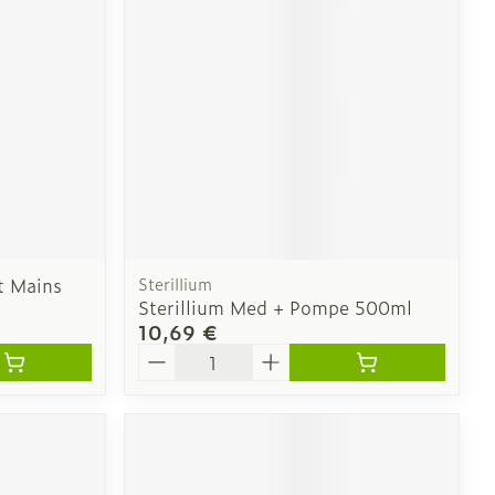
e
Eau micellaire
Yeux
us
Afficher plus
nti-insectes
Senteur
t Mains
Sterillium
Sterillium Med + Pompe 500ml
10,69 €
Quantité