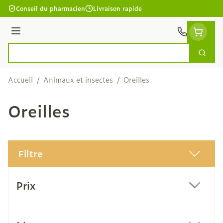
Aller au contenu
Conseil du pharmacien
Livraison rapide
Menu
Cherc
Rechercher
Accueil
/
Animaux et insectes
/
Oreilles
Oreilles
Filtre
Passer à la liste des produits
Prix
filter