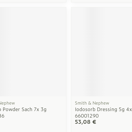
Autobronzants
Rasage
 Nephew
Smith & Nephew
b Powder Sach 7x 3g
Iodosorb Dressing 5g 4
86
66001290
€
53,08 €