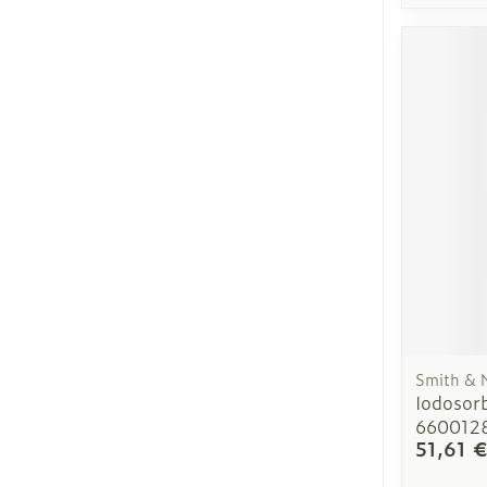
Ronflement
Smith &
Iodosor
660012
51,61 