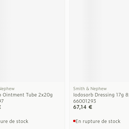
Soin intim
Ombres à paupières
Massage
Afficher plus
cessoires
Masques chirurgique
Afficher pl
ge
Compléments
Répulsifs a
nutritionnels
mentation
 - peau
 Nephew
Smith & Nephew
b Ointment Tube 2x20g
Iodosorb Dressing 17g 
97
66001293
€
67,14 €
ure de stock
En rupture de stock