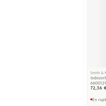
Cheveux
Piluliers et ac
Soins du visa
Taches de pig
Peau sensible
irritée
Peau mixte
Smith &
Iodosor
Peau terne
660012
Afficher plus
72,36 
En rupt