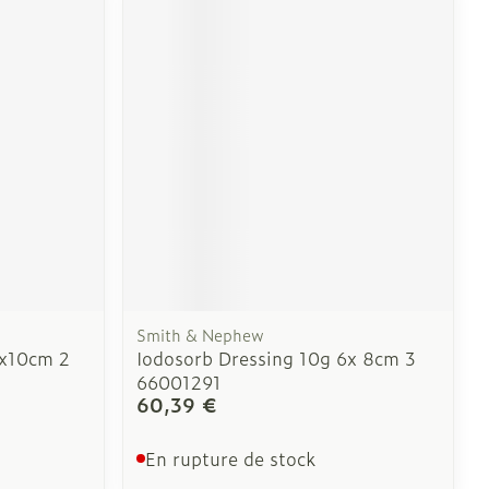
e
Eau micellaire
Yeux
us
Afficher plus
nti-insectes
Senteur
Smith & Nephew
8x10cm 2
Iodosorb Dressing 10g 6x 8cm 3
66001291
60,39 €
En rupture de stock