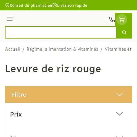
Aller au contenu
Conseil du pharmacien
Livraison rapide
Menu
Cherc
Rechercher
Accueil
/
Régime, alimentation & vitamines
/
Vitamines et c
Levure de riz rouge
Filtre
Passer à la liste des produits
Prix
filter