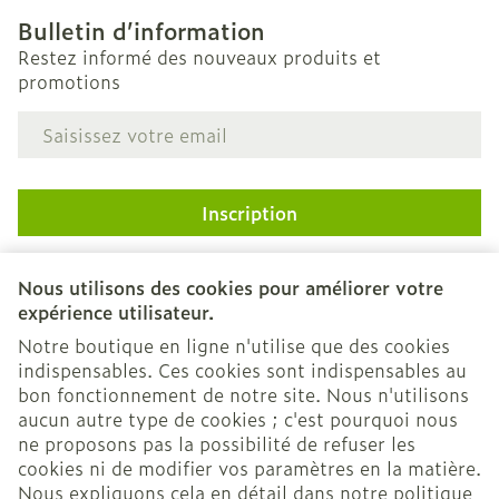
Bulletin d’information
Restez informé des nouveaux produits et
promotions
Adresse mail
Inscription
En cliquant sur s'abonner, vous vous abonnez à notre
newsletter et acceptez notre
politique de confidentialité
.
Nous utilisons des cookies pour améliorer votre
expérience utilisateur.
Notre boutique en ligne n'utilise que des cookies
indispensables. Ces cookies sont indispensables au
bon fonctionnement de notre site. Nous n'utilisons
aucun autre type de cookies ; c'est pourquoi nous
ne proposons pas la possibilité de refuser les
cookies ni de modifier vos paramètres en la matière.
Nous expliquons cela en détail dans notre
politique