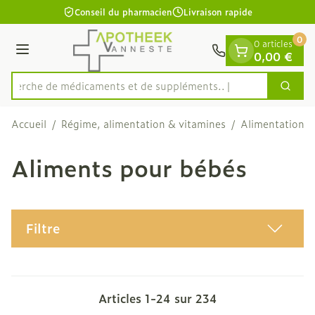
Diapositive 1 de 1
Aller au contenu
Conseil du pharmacien
Livraison rapide
0
0 articles
Menu
0,00 €
Recherche de médicament
Cherc
Rechercher
Accueil
/
Régime, alimentation & vitamines
/
Alimentation
/
Aliments pour bébés
Filtre
Articles
1
-
24
sur
234