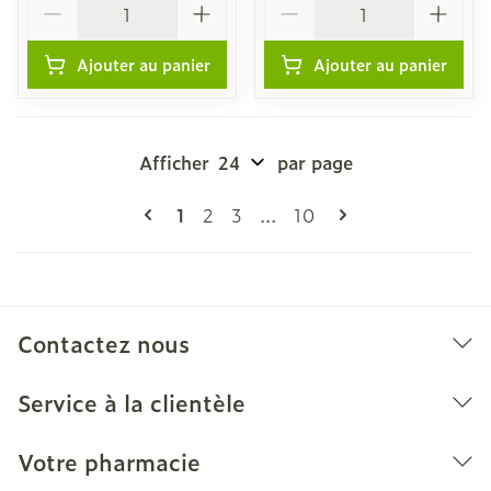
Ajouter au panier
Ajouter au panier
Afficher
par page
Pages
Vous lisez actuellement la page
Page
Page
Page
1
2
3
...
10
Contactez nous
Service à la clientèle
Votre pharmacie