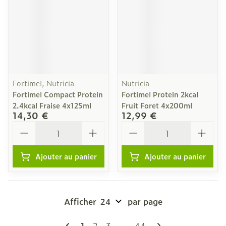
Fortimel, Nutricia
Nutricia
Fortimel Compact Protein
Fortimel Protein 2kcal
2.4kcal Fraise 4x125ml
Fruit Foret 4x200ml
14,30 €
12,99 €
Quantité
Quantité
Ajouter au panier
Ajouter au panier
Afficher
par page
Pages
Vous lisez actuellement la page
Page
Page
Page
1
2
3
...
44