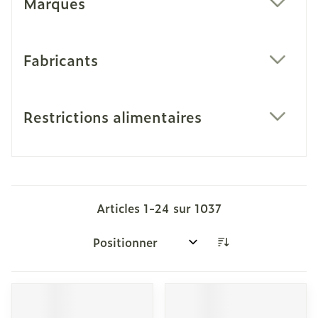
Marques
filter
Fabricants
filter
Restrictions alimentaires
filter
Articles
1
-
24
sur
1037
Trier par: