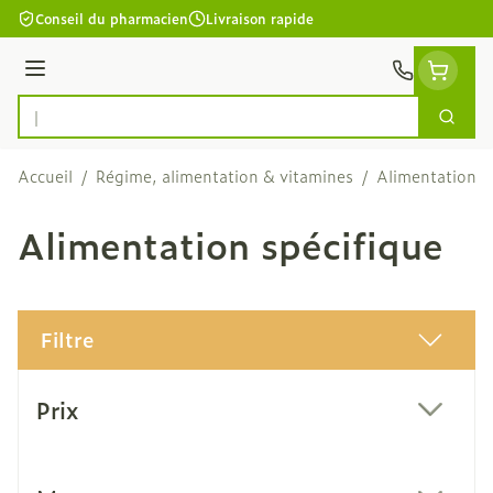
Aller au contenu
Conseil du pharmacien
Livraison rapide
Menu
Cherc
Rechercher
Accueil
/
Régime, alimentation & vitamines
/
Alimentation
/
Alimentation spécifique
Filtre
Passer à la liste des produits
Prix
filter